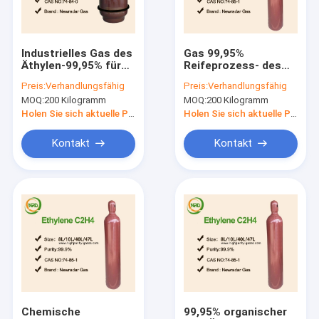
Fabrik Tour
Qualitätskontrolle
Industrielles Gas des
Gas 99,95%
Äthylen-99,95% für
Reifeprozess- des
Kontakt
das Reifen der
Obstesvoc-C2H4
Preis:
Verhandlungsfähig
Preis:
Verhandlungsfähig
Frucht, besonders
verpackt in Zylindern
MOQ:
200 Kilogramm
MOQ:
200 Kilogramm
Bananen
PUNKT-ISO GB
Referenzen
Steamless
Holen Sie sich aktuelle Preis
Holen Sie sich aktuelle Preis
Kontakt
Kontakt
Hoher Reinheitsgrad-Gase
Edelgase
Elektronische Gase
Organische Gase
Isotopische Gase
Chemische
99,95% organischer