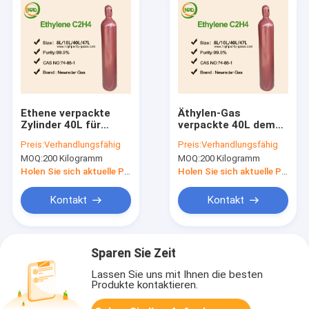
Ethene verpackte
Äthylen-Gas
Zylinder 40L für
verpackte 40L dem
Spezialitäten-Glas,
Gas in der Zylinder-
Preis:
Verhandlungsfähig
Preis:
Verhandlungsfähig
Äthylen C2H4 99,99%
C2H4, das benutzt
MOQ:
200 Kilogramm
MOQ:
200 Kilogramm
wurde, wie Zwischen
Holen Sie sich aktuelle Preis
Holen Sie sich aktuelle Preis
Kontakt
Kontakt
Sparen Sie Zeit
Lassen Sie uns mit Ihnen die besten
Produkte kontaktieren.