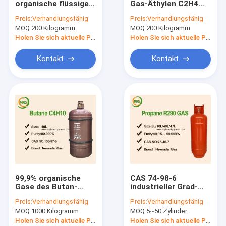
organische flüssiges
Gas-Äthylen C2H4
Industrie Gase
Gas der Gas-99,95%
Ethene im
Preis:
Verhandlungsfähig
Preis:
Verhandlungsfähig
des Äthylen-C2H4 für
Spezialitäten-Glas
MOQ:
Spezial Gasgemische
200 Kilogramm
MOQ:
200 Kilogramm
Vermittler
für
Automobilindustrie
Holen Sie sich aktuelle Preis
Holen Sie sich aktuelle Preis
Excimer-Laser gast
Kontakt
Kontakt
Neongase
Kühlmittel Gas
Wegwerf-Helium-Tank
Spezial-Gas Anlagen
99,9% organische
CAS 74-98-6
Gase des Butan-
industrieller Grad-
C4H10, verflüssigte
organisches Methan-
Preis:
Verhandlungsfähig
Preis:
Verhandlungsfähig
Erdöl-Gas-toxische
Erdgas-hohes reines
MOQ:
1000 Kilogramm
MOQ:
5~50 Zylinder
Substanz
Holen Sie sich aktuelle Preis
Holen Sie sich aktuelle Preis