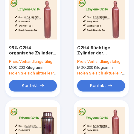
99% C2H4
C2H4 flüchtige
organische Zylinder
Zylinder der
Gas-40L für
organischen
Preis:
Verhandlungsfähig
Preis:
Verhandlungsfähig
Extraktion des
Verbindungen 40L für
MOQ:
200 Kilogramm
MOQ:
200 Kilogramm
Gummis
das Reifen der Frucht
Holen Sie sich aktuelle Preis
Holen Sie sich aktuelle Preis
Kontakt
Kontakt
Startseite
Produkte
Über uns