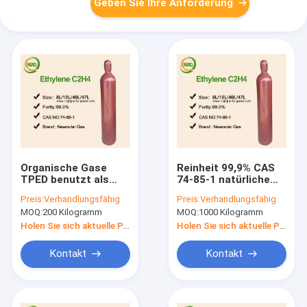
Geben Sie Ihre Anforderung
Organische Gase
Reinheit 99,9% CAS
TPED benutzt als
74-85-1 natürliche
Gas C2H4 des
organische
Preis:
Verhandlungsfähig
Preis:
Verhandlungsfähig
Kühlmittel-99%
Verbindungen
MOQ:
200 Kilogramm
MOQ:
1000 Kilogramm
verpackt in den
Reifeprozess- des
Zylindern 40L
Obstesgas für die
Holen Sie sich aktuelle Preis
Holen Sie sich aktuelle Preis
Landwirtschaft
Kontakt
Kontakt