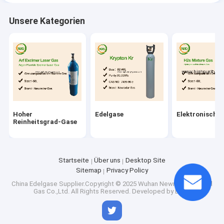
Unsere Kategorien
Hoher
Edelgase
Elektronische
Reinheitsgrad-Gase
Startseite
Über uns
Desktop Site
Sitemap
Privacy Policy
China Edelgase
Supplier.Copyright © 2025 Wuhan Newradar Special
Gas Co.,Ltd. All Rights Reserved. Developed by
ECER