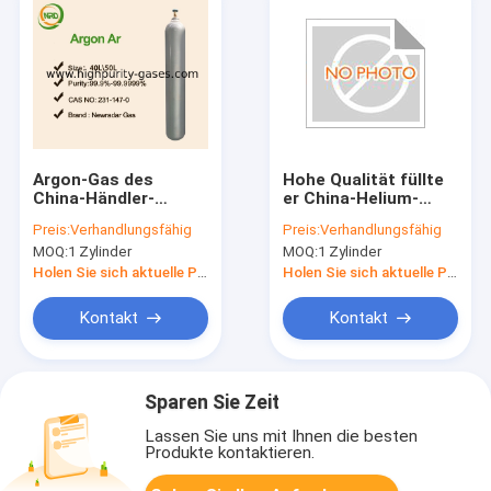
Argon-Gas des
Hohe Qualität füllte
China-Händler-
er China-Helium-
Verkaufs-99,999%
Gaspreis der
Preis:
Verhandlungsfähig
Preis:
Verhandlungsfähig
mit bestem Preis
Zylinder-47L
MOQ:
1 Zylinder
MOQ:
1 Zylinder
Holen Sie sich aktuelle Preis
Holen Sie sich aktuelle Preis
Kontakt
Kontakt
Sparen Sie Zeit
Lassen Sie uns mit Ihnen die besten
Produkte kontaktieren.