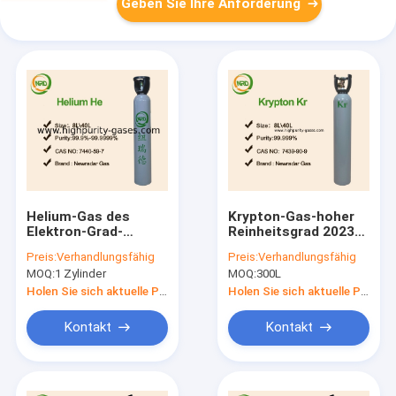
Geben Sie Ihre Anforderung
Helium-Gas des
Krypton-Gas-hoher
Elektron-Grad-
Reinheitsgrad 2023
99,999% UHP für
99,999% 10 Liter-
Preis:
Verhandlungsfähig
Preis:
Verhandlungsfähig
Verkauf er Helium
Zylinder für Gläser
MOQ:
1 Zylinder
MOQ:
300L
99,999
Holen Sie sich aktuelle Preis
Holen Sie sich aktuelle Preis
Kontakt
Kontakt