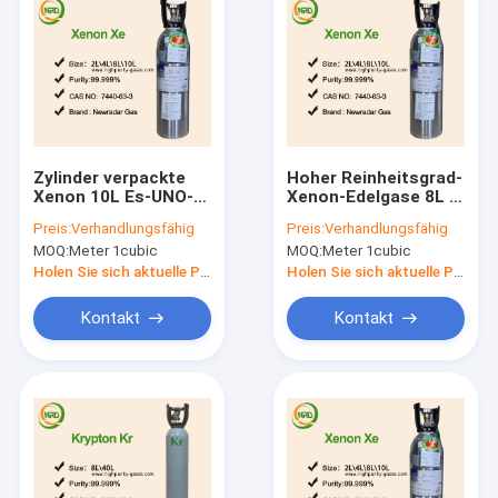
Zylinder verpackte
Hoher Reinheitsgrad-
Xenon 10L Es-UNO-
Xenon-Edelgase 8L -
Edelgase in CAS auf
50L für Stellen-
Preis:
Verhandlungsfähig
Preis:
Verhandlungsfähig
Lager 7440-63-3
Lampe, Excimer-
MOQ:
Meter 1cubic
MOQ:
Meter 1cubic
Laser-Gas
Holen Sie sich aktuelle Preis
Holen Sie sich aktuelle Preis
Kontakt
Kontakt
Startseite
Produkte
Über uns