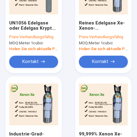
Fabrik Tour
Qualitätskontrolle
UN1056 Edelgase
Reines Edelgase Xe-
oder Edelgas Krypton
Xenon-
Kontakt
Excimer Laser
elektronischer Grad,
Preis:
Verhandlungsfähig
Preis:
Verhandlungsfähig
Gasgemische
farbloses scharfes
MOQ:
Meter 1cubic
MOQ:
Meter 1cubic
Gas
Referenzen
Holen Sie sich aktuelle Preis
Holen Sie sich aktuelle Preis
Kontakt
Kontakt
Hoher Reinheitsgrad-Gase
Edelgase
Elektronische Gase
Organische Gase
Isotopische Gase
Industrie-Grad-
99,999% Xenon Xe-