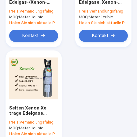
Edelgas-/Xenon-
Edelgase, Xenon-
Industrie Gase
Edelgas-
Bogen-Lampen-nicht
Preis:
Verhandlungsfähig
Preis:
Verhandlungsfähig
Taschenlampe-
brennbare Gase
MOQ:
Spezial Gasgemische
Meter 1cubic
MOQ:
Meter 1cubic
photographische
Blitze
Holen Sie sich aktuelle Preis
Holen Sie sich aktuelle Preis
Excimer-Laser gast
Kontakt
Kontakt
Neongase
Kühlmittel Gas
Wegwerf-Helium-Tank
Spezial-Gas Anlagen
Selten Xenon Xe
träge Edelgase
gefüllt in 8L - 50L
Preis:
Verhandlungsfähig
Zylinder nicht
MOQ:
Meter 1cubic
brennbar
Holen Sie sich aktuelle Preis