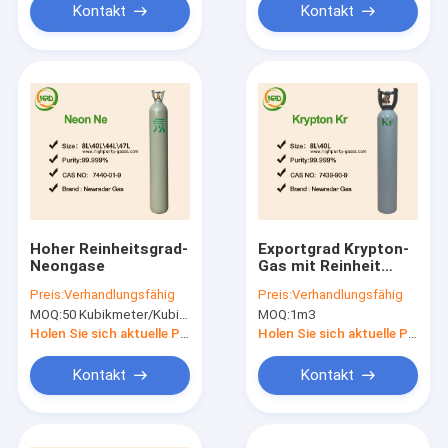
Kontakt
Kontakt
Hoher Reinheitsgrad-
Exportgrad Krypton-
Neongase
Gas mit Reinheit
99,999% Zylinder ISO
Preis:
Verhandlungsfähig
Preis:
Verhandlungsfähig
50L
MOQ:
50 Kubikmeter/Kubikmeter
MOQ:
1m3
Holen Sie sich aktuelle Preis
Holen Sie sich aktuelle Preis
Kontakt
Kontakt