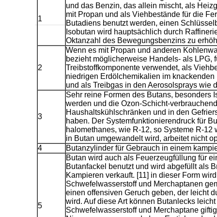
und das Benzin, das allein mischt, als Heiz
mit Propan und als Viehbestände für die Fe
1
Butadiens benutzt werden, einen Schlüssel
Isobutan wird hauptsächlich durch Raffineri
Oktanzahl des Bewegungsbenzins zu erhöh
Wenn es mit Propan und anderen Kohlenwass
bezieht möglicherweise Handels- als LPG, fü
2
Treibstoffkomponente verwendet, als Viehbe
niedrigen Erdölchemikalien im knackenden 
und als Treibgas in den Aerosolsprays wie 
Sehr reine Formen des Butans, besonders Is
werden und die Ozon-Schicht-verbrauchend
Haushaltskühlschränken und in den Gefrier
3
haben. Der Systemfunktionierendruck für Buta
halomethanes, wie R-12, so Systeme R-12 w
in Butan umgewandelt wird, arbeitet nicht op
4
Butanzylinder für Gebrauch in einem kampi
Butan wird auch als Feuerzeugfüllung für e
Butanfackel benutzt und wird abgefüllt als 
Kampieren verkauft. [11] in dieser Form wir
Schwefelwasserstoff und Merchaptanen gem
einen offensiven Geruch geben, der leicht d
wird. Auf diese Art können Butanlecks leicht
5
Schwefelwasserstoff und Merchaptane giftig 