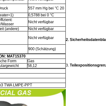
ruck
557 mm Hg bei °C 20
water=1)
0,5788 bei 0 °C
fizient:
Nicht verfügbar
l/Wasser
eit (andere)
Nicht verfügbar
Nicht verfügbar
2. Sicherheitsdatenbla
900 (Schätzung)
ION: MAT15370
sche Form
Gas
3.
Teilexpositionsgren
ulargewicht
58,12
/m3 TWA LMPE-PPT