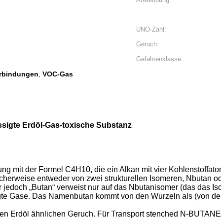
UNO-Zahl:
Geruch:
Gefahrenklasse:
erbindungen
VOC-Gas
,
ssigte Erdöl-Gas-toxische Substanz
g mit der Formel C4H10, die ein Alkan mit vier Kohlenstoffato
herweise entweder von zwei strukturellen Isomeren, Nbutan ode
edoch „Butan“ verweist nur auf das Nbutanisomer (das das Isom
sigte Gase. Das Namenbutan kommt von den Wurzeln als (von der
en Erdöl ähnlichen Geruch. Für Transport stenched N-BUTANE