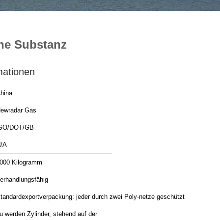
che Substanz
mationen
hina
ewradar Gas
SO/DOT/GB
/A
000 Kilogramm
erhandlungsfähig
tandardexportverpackung: jeder durch zwei Poly-netze geschützt
u werden Zylinder, stehend auf der