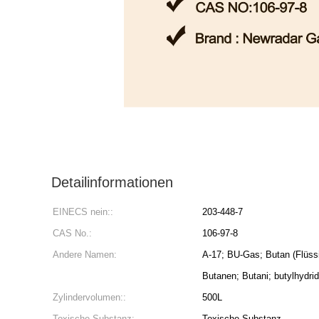
Detailinformationen
EINECS nein::
203-448-7
CAS No.:
106-97-8
Andere Namen:
A-17; BU-Gas; Butan (Flüssi
Butanen; Butani; butylhydri
Zylindervolumen::
500L
Toxische Substanz:
Toxische Substanz