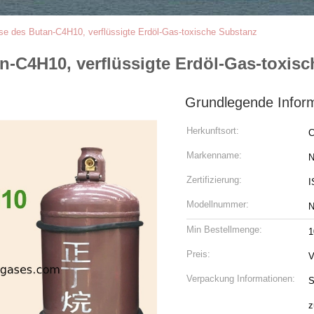
e des Butan-C4H10, verflüssigte Erdöl-Gas-toxische Substanz
n-C4H10, verflüssigte Erdöl-Gas-toxis
Grundlegende Infor
Herkunftsort:
C
Markenname:
N
Zertifizierung:
I
Modellnummer:
N
Min Bestellmenge:
1
Preis:
V
Verpackung Informationen:
S
z