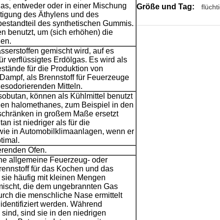
gas, entweder oder in einer Mischung
Größe und Tag:
flüch
rtigung des Äthylens und des
bestandteil des synthetischen Gummis.
en benutzt, um (sich erhöhen) die
en.
erstoffen gemischt wird, auf es
r verflüssigtes Erdölgas. Es wird als
stände für die Produktion von
Dampf, als Brennstoff für Feuerzeuge
desodorierenden Mitteln.
obutan, können als Kühlmittel benutzt
en halomethanes, zum Beispiel in den
schränken in großem Maße ersetzt
n ist niedriger als für die
ie in Automobilklimaanlagen, wenn er
timal.
erenden Ofen.
ine allgemeine Feuerzeug- oder
Brennstoff für das Kochen und das
d sie häufig mit kleinen Mengen
ischt, die dem ungebrannten Gas
urch die menschliche Nase ermittelt
 identifiziert werden. Während
sind, sind sie in den niedrigen