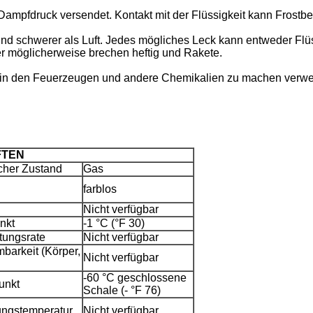
ampfdruck versendet. Kontakt mit der Flüssigkeit kann Frostbe
 schwerer als Luft. Jedes mögliches Leck kann entweder Flüss
er möglicherweise brechen heftig und Rakete.
, in den Feuerzeugen und andere Chemikalien zu machen verwe
FTEN
cher Zustand
Gas
farblos
Nicht verfügbar
nkt
-1 °C (°F 30)
tungsrate
Nicht verfügbar
barkeit (Körper,
Nicht verfügbar
-60 °C geschlossene
unkt
Schale (- °F 76)
ungstemperatur
Nicht verfügbar