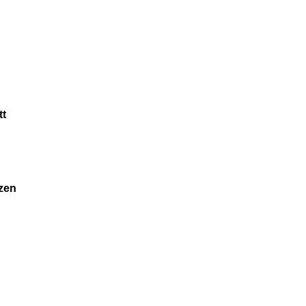
tt
zen