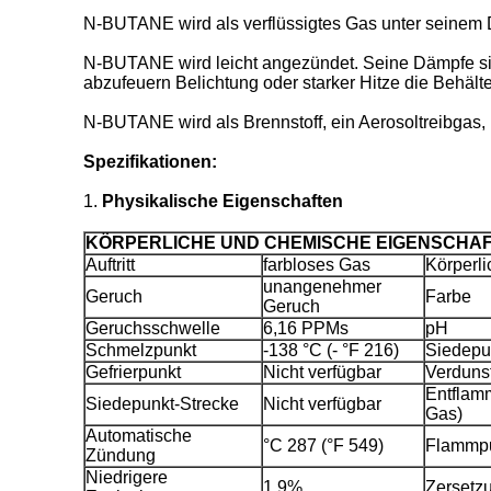
N-BUTANE wird als verflüssigtes Gas unter seinem D
N-BUTANE wird leicht angezündet. Seine Dämpfe sind
abzufeuern Belichtung oder starker Hitze die Behält
N-BUTANE wird als Brennstoff, ein Aerosoltreibgas
Spezifikationen:
1.
Physikalische Eigenschaften
KÖRPERLICHE UND CHEMISCHE EIGENSCHA
Auftritt
farbloses Gas
Körperli
unangenehmer
Geruch
Farbe
Geruch
Geruchsschwelle
6,16 PPMs
pH
Schmelzpunkt
-138 °C (- °F 216)
Siedepu
Gefrierpunkt
Nicht verfügbar
Verduns
Entflamm
Siedepunkt-Strecke
Nicht verfügbar
Gas)
Automatische
°C 287 (°F 549)
Flammp
Zündung
Niedrigere
1.9%
Zersetz