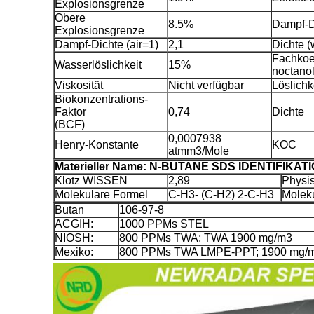
Explosionsgrenze
Obere
8.5%
Dampf-D
Explosionsgrenze
Dampf-Dichte (air=1)
2,1
Dichte (
Fachkoef
Wasserlöslichkeit
15%
noctano
Viskosität
Nicht verfügbar
Löslichk
Biokonzentrations-
Faktor
0,74
Dichte
(BCF)
0,0007938
Henry-Konstante
KOC
atmm3/Mole
Materieller Name: N-BUTANE SDS IDENTIFIKAT
Klotz WISSEN
2,89
Physi
Molekulare Formel
C-H3- (C-H2) 2-C-H3
Molek
Butan
106-97-8
ACGIH:
1000 PPMs STEL
NIOSH:
800 PPMs TWA; TWA 1900 mg/m3
Mexiko:
800 PPMs TWA LMPE-PPT; 1900 mg