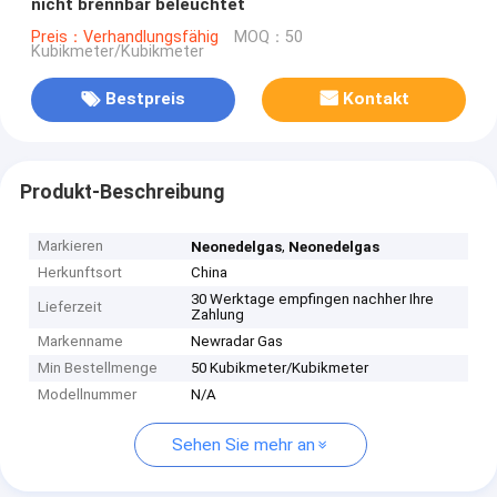
nicht brennbar beleuchtet
Preis：Verhandlungsfähig
MOQ：50
Kubikmeter/Kubikmeter
Bestpreis
Kontakt
Produkt-Beschreibung
Markieren
,
Neonedelgas
Neonedelgas
Herkunftsort
China
30 Werktage empfingen nachher Ihre
Lieferzeit
Zahlung
Markenname
Newradar Gas
Min Bestellmenge
50 Kubikmeter/Kubikmeter
Modellnummer
N/A
Sehen Sie mehr an