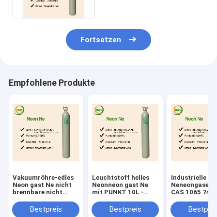
Fortsetzen
Empfohlene Produkte
Vakuumröhre-edles
Leuchtstoff helles
Industrielle
Neon gast Ne nicht
Neonneon gast Ne
Neneongase U
brennbare nicht
mit PUNKT 10L -
CAS 1065 744
giftige UNO 1065
Zylinder 50L
für Wellen-Met
Rohre
Bestpreis
Bestpreis
Bestprei