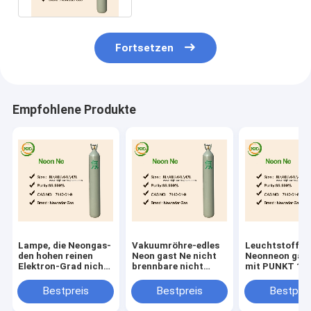
Fortsetzen
Empfohlene Produkte
Lampe, die Neongas-
Vakuumröhre-edles
Leuchtstoff he
den hohen reinen
Neon gast Ne nicht
Neonneon gast
Elektron-Grad nicht
brennbare nicht
mit PUNKT 10L
brennbar beleuchtet
giftige UNO 1065
Zylinder 50L
Bestpreis
Bestpreis
Bestprei