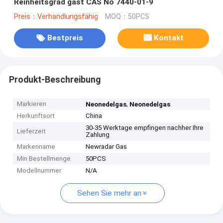
Reinheitsgrad gast CAS No 7440-01-9
Preis：Verhandlungsfähig
MOQ：50PCS
Bestpreis
Kontakt
Produkt-Beschreibung
Markieren
,
Neonedelgas
Neonedelgas
Herkunftsort
China
30-35 Werktage empfingen nachher Ihre
Lieferzeit
Zahlung
Markenname
Newradar Gas
Min Bestellmenge
50PCS
Modellnummer
N/A
Sehen Sie mehr an