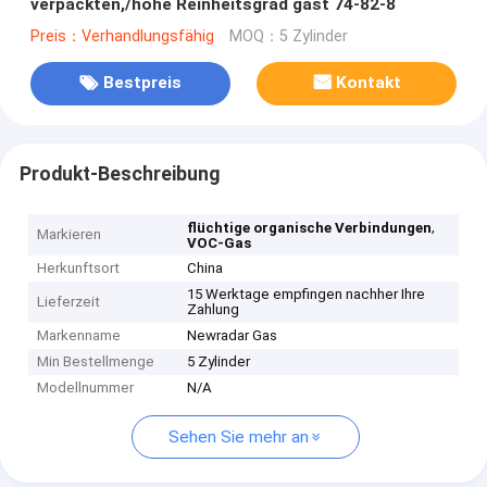
verpackten,/hohe Reinheitsgrad gast 74-82-8
Preis：Verhandlungsfähig
MOQ：5 Zylinder
Bestpreis
Kontakt
Produkt-Beschreibung
,
flüchtige organische Verbindungen
Markieren
VOC-Gas
Herkunftsort
China
15 Werktage empfingen nachher Ihre
Lieferzeit
Zahlung
Markenname
Newradar Gas
Min Bestellmenge
5 Zylinder
Modellnummer
N/A
Sehen Sie mehr an