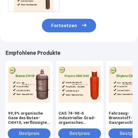
Reinheitsgrad gast 74-82-8
Fortsetzen
Empfohlene Produkte
99,9% organische
CAS 74-98-6
Fahrzeug-
Gase des Butan-
industrieller Grad-
Brennstoff-Me
C4H10, verflüssigte
organisches
Gas/geruchlos
Erdöl-Gas-toxische
Methan-Erdgas-
farbloser Gas-
Substanz
hohes reines
Elektron-Grad
Bestpreis
Bestpreis
Bestprei