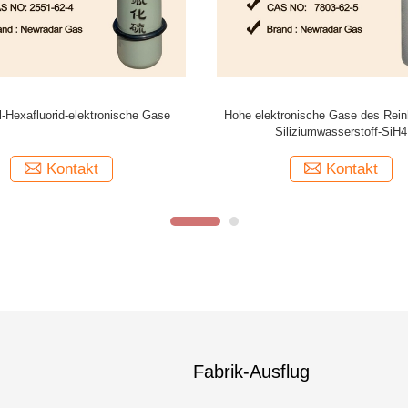
Luftelektronengas des Isobutylen-
Stickstofffluorid NF3, Gas 
librierungs-Gas-100 PPMs
Kontakt
Kontakt
Fabrik-Ausflug