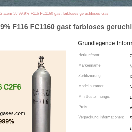
t Statem 38 99,9% F116 FC1160 gast farbloses geruchloses Gas
9,9% F116 FC1160 gast farbloses geruch
Grundlegende Infor
Herkunftsort:
C
Markenname:
N
Zertifizierung:
I
Modellnummer:
N
Min Bestellmenge:
1
Preis:
V
Verpackung Informationen:
S
z