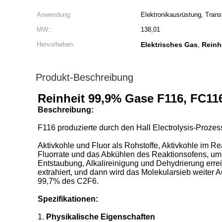
Anwendung:
Elektronikausrüstung, Transf
MW::
138,01
Hervorheben:
Elektrisches Gas
Reinh
,
Produkt-Beschreibung
Reinheit 99,9% Gase F116, FC1160
Beschreibung:
F116 produzierte durch den Hall Electrolysis-Prozes
Aktivkohle und Fluor als Rohstoffe, Aktivkohle im R
Fluorrate und das Abkühlen des Reaktionsofens, um
Entstaubung, Alkalireinigung und Dehydrierung errei
extrahiert, und dann wird das Molekularsieb weiter
99,7% des C2F6.
Spezifikationen:
1.
Physikalische Eigenschaften