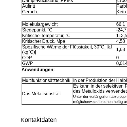
Dampf-Rückstand, PPMs
≤100
Auftritt
Farbl
Geruch
Kein
Molekulargewicht
66,1
Siedepunkt, °C
-24,7
Kritische Temperatur, °C
113,
Kritischer Druck, Mpa
4,58
Spezifische Wärme der Flüssigkeit, 30°C, [kJ
1,68
(kg°C)]
ODP
0
GWP
0,01
Anwendungen:
Multifunktionsätztechnik
In der Produktion der Halb
Es kann in der selektiven 
des Metalloxids verwendet
Das Metallsubstrat
Unter der verlängerten abzufeuer
möglicherweise brechen heftig u
Kontaktdaten