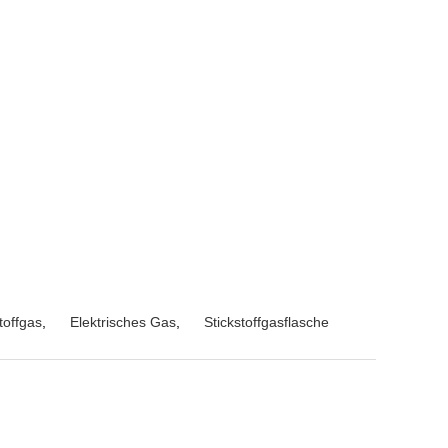
toffgas
,
Elektrisches Gas
,
Stickstoffgasflasche