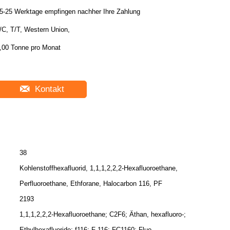
5-25 Werktage empfingen nachher Ihre Zahlung
/C, T/T, Western Union,
,00 Tonne pro Monat
Kontakt
38
Kohlenstoffhexafluorid, 1,1,1,2,2,2-Hexafluoroethane,
Perfluoroethane, Ethforane, Halocarbon 116, PF
2193
1,1,1,2,2,2-Hexafluoroethane; C2F6; Äthan, hexafluoro-;
Ethylhexafluoride; f116; F-116; FC1160; Fluo