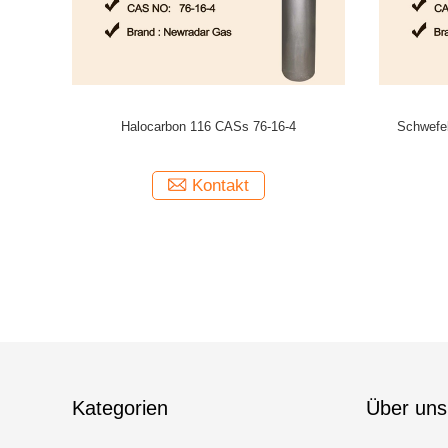
erungs-Gas
Ar-/F2/He/Neexcimer-Laser-Gas gemischt für
Balancen-
Linse, xecl Laser-Excimerlaser produzierend
Ka
Kontakt
Kategorien
Über uns