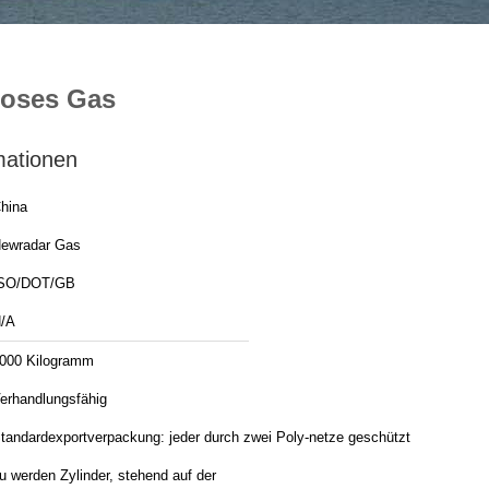
loses Gas
mationen
hina
ewradar Gas
SO/DOT/GB
/A
000 Kilogramm
erhandlungsfähig
tandardexportverpackung: jeder durch zwei Poly-netze geschützt
u werden Zylinder, stehend auf der