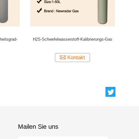
nf3
Industrie-elektronisches Gas-Schwefel-
Hal
Hexafluorid-Gas-gasförmiges dielektrisches
Medium
Kontakt
Mailen Sie uns