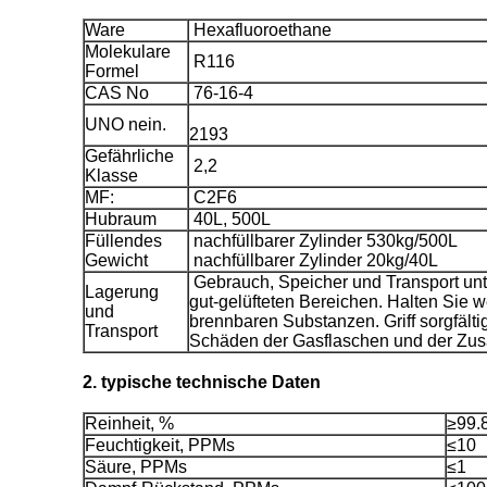
Ware
Hexafluoroethane
Molekulare
R116
Formel
CAS No
76-16-4
UNO nein.
2193
Gefährliche
2,2
Klasse
MF:
C2F6
Hubraum
40L, 500L
Füllendes
nachfüllbarer Zylinder 530kg/500L
Gewicht
nachfüllbarer Zylinder 20kg/40L
Gebrauch, Speicher und Transport unt
Lagerung
gut-gelüfteten Bereichen. Halten Sie 
und
brennbaren Substanzen. Griff sorgfält
Transport
Schäden der Gasflaschen und der Zus
2. typische technische Daten
Reinheit, %
≥99.
Feuchtigkeit, PPMs
≤10
Säure, PPMs
≤1