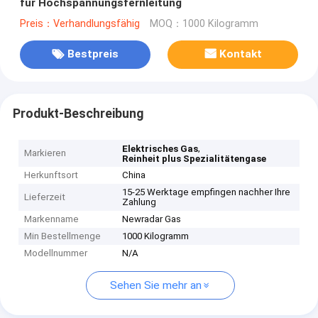
für Hochspannungsfernleitung
Preis：Verhandlungsfähig
MOQ：1000 Kilogramm
Bestpreis
Kontakt
Produkt-Beschreibung
,
Elektrisches Gas
Markieren
Reinheit plus Spezialitätengase
Herkunftsort
China
15-25 Werktage empfingen nachher Ihre
Lieferzeit
Zahlung
Markenname
Newradar Gas
Min Bestellmenge
1000 Kilogramm
Modellnummer
N/A
Sehen Sie mehr an