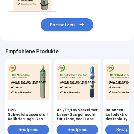
Fortsetzen
Empfohlene Produkte
H2S-
Ar-/F2/He/Neexcimer-
Balancen-
Schwefelwasserstoff-
Laser-Gas gemischt
Luftelektrone
Kalibrierungs-Gas
für Linse, xecl Laser-
des Isobutylen
Excimerlaser
Kalibrierungs
produzierend
100 PPMs
Bestpreis
Bestpreis
Bestprei