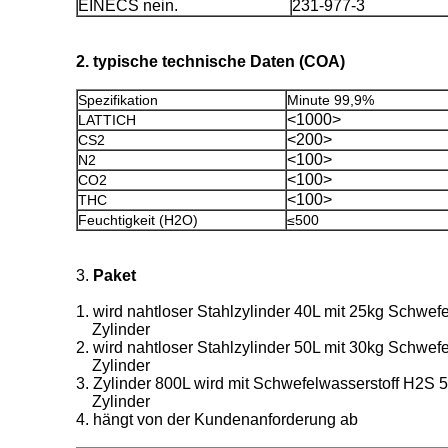
EINECS nein.
231-977-3
2. typische technische Daten (COA)
Spezifikation
Minute 99,9%
<1000>
LATTICH
<200>
CS2
<100>
N2
<100>
CO2
<100>
THC
Feuchtigkeit (H2O)
≤500
3.
Paket
1. wird nahtloser Stahlzylinder 40L mit 25kg Schwefe
Zylinder
2. wird nahtloser Stahlzylinder 50L mit 30kg Schwefe
Zylinder
3. Zylinder 800L wird mit Schwefelwasserstoff H2S 5
Zylinder
4. hängt von der Kundenanforderung ab