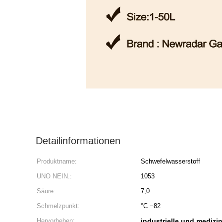
Detailinformationen
Produktname:
Schwefelwasserstoff
UNO NEIN.:
1053
Säure:
7,0
Schmelzpunkt:
°C −82
Hervorheben:
industrielle und medizi