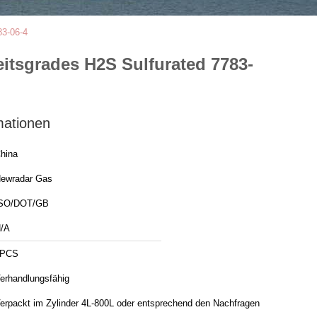
83-06-4
itsgrades H2S Sulfurated 7783-
mationen
hina
ewradar Gas
SO/DOT/GB
/A
1PCS
erhandlungsfähig
erpackt im Zylinder 4L-800L oder entsprechend den Nachfragen