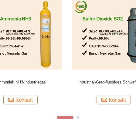
ler O2-Gas zum Verkauf 99,999 %
Hochzeitsfest-Helium-Ballon-zur 
uerstoff zum besten Preis
Helium-Zylinderindustriegassich
Kontakt
Kontakt