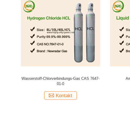
ische der
Helium-des Gaspreises un1046 des Elektron-
China-Händ
Grad-99,999% Details
Sa
Kontakt