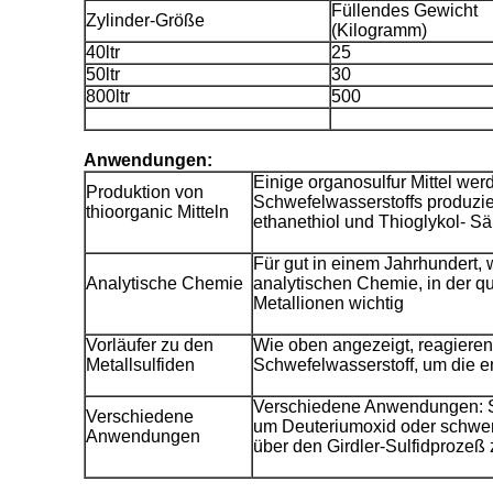
Füllendes Gewicht
Zylinder-Größe
(Kilogramm)
40ltr
25
50ltr
30
800ltr
500
Anwendungen:
Einige organosulfur Mittel we
Produktion von
Schwefelwasserstoffs produzie
thioorganic Mitteln
ethanethiol und Thioglykol- Sä
Für gut in einem Jahrhundert, 
Analytische Chemie
analytischen Chemie, in der q
Metallionen wichtig
Vorläufer zu den
Wie oben angezeigt, reagieren 
Metallsulfiden
Schwefelwasserstoff, um die e
Verschiedene Anwendungen: S
Verschiedene
um Deuteriumoxid oder schwe
Anwendungen
über den Girdler-Sulfidprozeß 