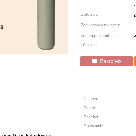
v
Lieferzeit:
2
Zahlungsbedingungen:
L
Versorgungsmaterial-
P
Fähigkeit:
Bestpreis
Reinheit:
Dichte:
Baseität:
Siedepunkt:
nische Gase
Industriegas
,