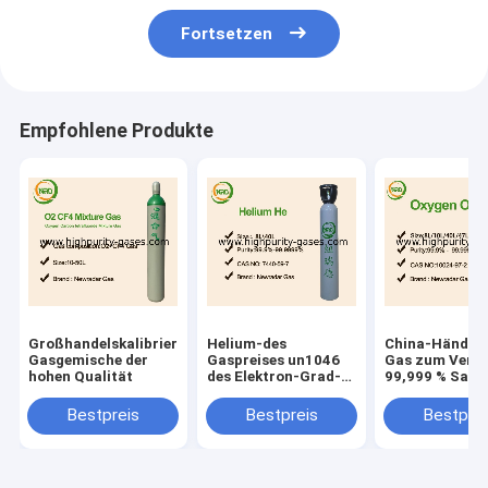
Fortsetzen
Empfohlene Produkte
Großhandelskalibrierungs-
Helium-des
China-Händler
Gasgemische der
Gaspreises un1046
Gas zum Verk
hohen Qualität
des Elektron-Grad-
99,999 % Saue
99,999% Details
zum besten Pr
Bestpreis
Bestpreis
Bestprei