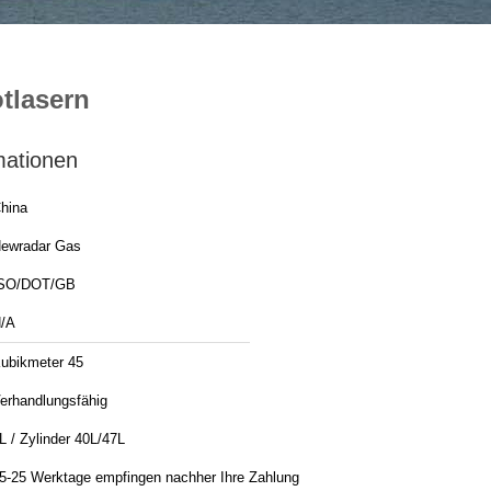
tlasern
mationen
hina
ewradar Gas
SO/DOT/GB
/A
ubikmeter 45
erhandlungsfähig
L / Zylinder 40L/47L
5-25 Werktage empfingen nachher Ihre Zahlung