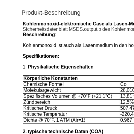
Produkt-Beschreibung
Kohlenmonoxid-elektronische Gase als Lasen-Med
Sicherheitsdatenblatt MSDS.output.p des Kohlenm
Beschreibung:
Kohlenmonoxid ist auch als Lasenmedium in den hoch
Spezifikationen:
1.
Physikalische Eigenschaften
Körperliche Konstanten
Chemische Formel
Co
Molekulargewicht
28,01
Spezifisches Volumen @ +70°F (+21.1°C)
13,81 
Zündbereich
12,5% 
Kritischer Druck
507,47
Kritische Temperatur
-220.4
Dichte @ 70°F, 1 ATM (Air=1)
0,967
2. typische technische Daten (COA)