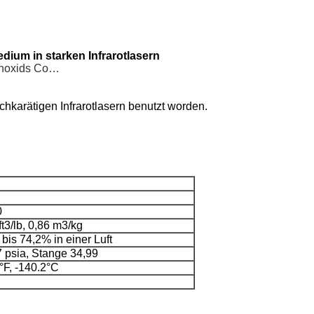
ium in starken Infrarotlasern
onoxids Co…
karätigen Infrarotlasern benutzt worden.
0
ft3/lb, 0,86 m3/kg
bis 74,2% in einer Luft
 psia, Stange 34,99
°F, -140.2°C