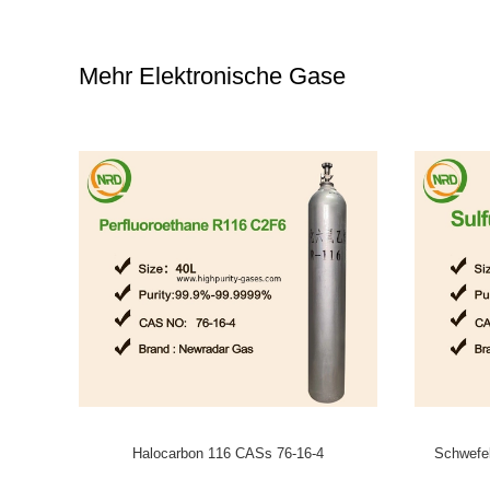
Mehr Elektronische Gase
erungs-Gas
Ar-/F2/He/Neexcimer-Laser-Gas gemischt für
Balancen-
Linse, xecl Laser-Excimerlaser produzierend
Ka