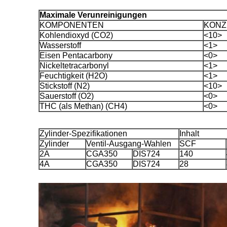
Maximale Verunreinigungen
KOMPONENTEN
KONZ
Kohlendioxyd (CO2)
<10>
Wasserstoff
<1>
Eisen Pentacarbony
<0>
Nickeltetracarbonyl
<1>
Feuchtigkeit (H2O)
<1>
Stickstoff (N2)
<10>
Sauerstoff (O2)
<0>
THC (als Methan) (CH4)
<0>
Zylinder-Spezifikationen
Inhalt
Zylinder
Ventil-Ausgang-Wahlen
SCF
2A
CGA350
DIS724
140
4A
CGA350
DIS724
28