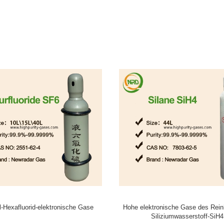
Luftelektronengas des Isobutylen-
Stickstofffluorid NF3, Gas 
librierungs-Gas-100 PPMs