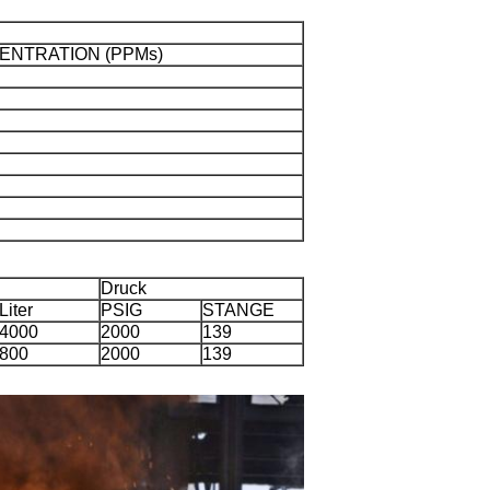
ENTRATION (PPMs)
Druck
Liter
PSIG
STANGE
4000
2000
139
800
2000
139