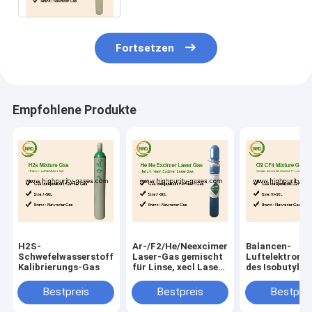
Fortsetzen
Empfohlene Produkte
H2S-
Ar-/F2/He/Neexcimer-
Balancen-
Schwefelwasserstoff-
Laser-Gas gemischt
Luftelektrone
Kalibrierungs-Gas
für Linse, xecl Laser-
des Isobutylen
Excimerlaser
Kalibrierungs
produzierend
100 PPMs
Bestpreis
Bestpreis
Bestprei