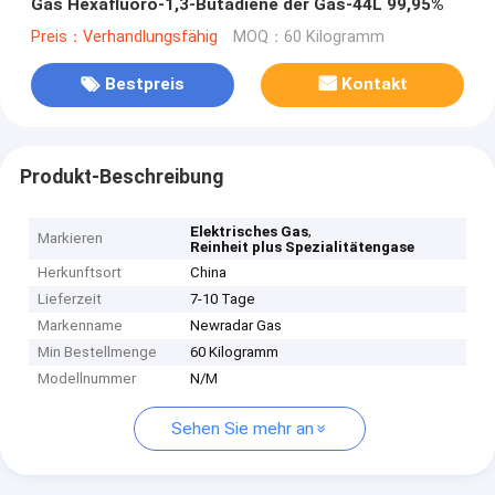
Gas Hexafluoro-1,3-Butadiene der Gas-44L 99,95%
Preis：Verhandlungsfähig
MOQ：60 Kilogramm
Bestpreis
Kontakt
Produkt-Beschreibung
,
Elektrisches Gas
Markieren
Reinheit plus Spezialitätengase
Herkunftsort
China
Lieferzeit
7-10 Tage
Markenname
Newradar Gas
Min Bestellmenge
60 Kilogramm
Modellnummer
N/M
Sehen Sie mehr an