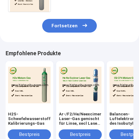
geschmackloses farbloses Gas
des Grad-SiH4
Fortsetzen
Empfohlene Produkte
H2S-
Ar-/F2/He/Neexcimer-
Balancen-
Schwefelwasserstoff-
Laser-Gas gemischt
Luftelektrone
Kalibrierungs-Gas
für Linse, xecl Laser-
des Isobutylen
Excimerlaser
Kalibrierungs
produzierend
100 PPMs
Bestpreis
Bestpreis
Bestprei