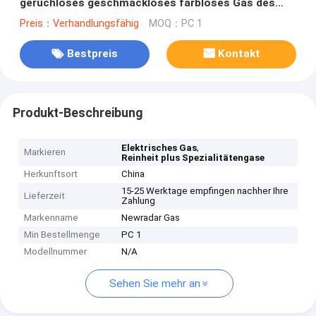
geruchloses geschmackloses farbloses Gas des
Grad-SiH4
Preis：Verhandlungsfähig
MOQ：PC 1
Bestpreis
Kontakt
Produkt-Beschreibung
,
Elektrisches Gas
Markieren
Reinheit plus Spezialitätengase
Herkunftsort
China
15-25 Werktage empfingen nachher Ihre
Lieferzeit
Zahlung
Markenname
Newradar Gas
Min Bestellmenge
PC 1
Modellnummer
N/A
Sehen Sie mehr an