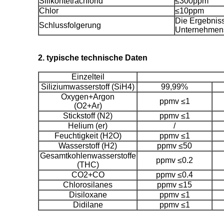
Silikontetrachlorid
≤300ppm
Chlor
≤10ppm
Die Ergebniss
Schlussfolgerung
Unternehmen
2. typische technische Daten
Einzelteil
Siliziumwasserstoff (SiH4)
99,99%
Oxygen+Argon
ppmv ≤1
(O2+Ar)
Stickstoff (N2)
ppmv ≤1
Helium (er)
/
Feuchtigkeit (H2O)
ppmv ≤1
Wasserstoff (H2)
ppmv ≤50
Gesamtkohlenwasserstoffe
ppmv ≤0.2
(THC)
CO2+CO
ppmv ≤0.4
Chlorosilanes
ppmv ≤15
Disiloxane
ppmv ≤1
Didilane
ppmv ≤1