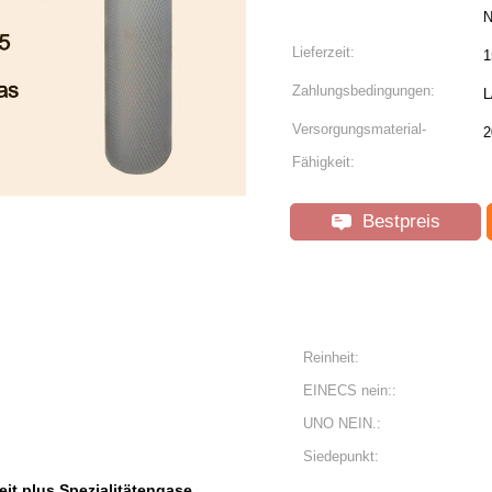
N
Lieferzeit:
1
Zahlungsbedingungen:
L
Versorgungsmaterial-
2
Fähigkeit:
Bestpreis
Reinheit:
EINECS nein::
UNO NEIN.:
Siedepunkt:
eit plus Spezialitätengase