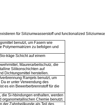
istieren für Siliziumwasserstoff und functionalized Siliziumwas
gsmittel benutzt, um Fasern wie
te Polymermatrizen zu befolgen und
io-träge Schicht auf einem
rmittel, Maurerarbeitschutz, die
alline Silikonschichten auf
nd Dichtungsmittel herstellen.
llverbrennung Ramjets benutzt, um
. Da er unter Verwendung des
st es ein Bewerberbrennstoff für die
l, die Si-hbindungen enthalten, werden
nd organometallischen Chemie benutzt.
n der Zahnheilkunde als Teil des