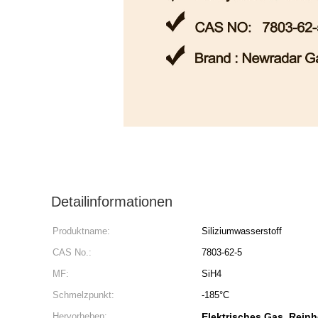
Detailinformationen
Produktname:
Siliziumwasserstoff
CAS No.:
7803-62-5
MF:
SiH4
Schmelzpunkt:
-185°C
Hervorheben:
Elektrisches Gas
Reinh
,