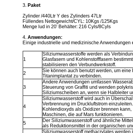
3.
Paket
Zylinder /440Ltr Y des Zylinders 47Ltr
Füllendes Nettogewicht/CYL: 10Kgs /125Kgs
Menge lud in 20' Behälter: 216 Cyls/8Cyls
4.
Anwendungen:
Einige industrielle und medizinische Anwendungen ex
Siliziumwasserstoffe werden als Verbindun
1
Glasfasern und Kohlenstofffasern bestimm
stabilisieren den Verbundwerkstoff.
Sie können auch benutzt werden, um eine B
2
Titanimplantat zu verbinden.
Andere Anwendungen umfassen Wasserabweh
3
Steuerung von Graffiti und wenden polykrist
Siliziumscheiben an, wenn sie Halbleiter u
Siliziumwasserstoff wird auch in Überscha
Verbrennung im Druckluftstrom einzuleiten
4
Kohlendioxyds als Oxidizer brennen kann, i
Maschinen, die auf Mars funktionieren.
Der Siliziumwasserstoff und ähnliche Mitte
5
als Reduktionsmittel in der organischen u
Siliziumwasserstoff methacrylates werden i