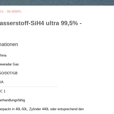
,5% - 99,9999%
sserstoff-SiH4 ultra 99,5% -
mationen
hina
ewradar Gas
SO/DOT/GB
/A
C 1
erhandlungsfähig
erpackt in 40L-50L, Zylinder 440L oder entsprechend den