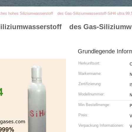
isches hohes Siliziumwasserstoff des Gas-Siliziumwasserstoff-SiH4 ultra 99
Siliziumwasserstoff des Gas-Siliziumwa
Grundlegende Infor
Herkunftsort:
C
Markenname:
N
Zertifizierung:
I
Modellnummer:
N
Min Bestellmenge:
P
Preis:
V
Verpackung Informationen:
V