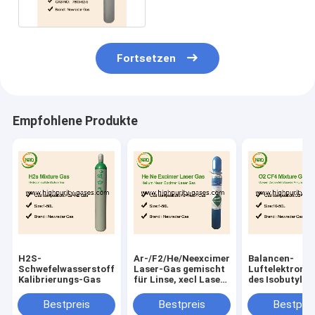
Fortsetzen
Empfohlene Produkte
H2S-
Ar-/F2/He/Neexcimer-
Balancen-
Schwefelwasserstoff-
Laser-Gas gemischt
Luftelektrone
Kalibrierungs-Gas
für Linse, xecl Laser-
des Isobutylen
Excimerlaser
Kalibrierungs
produzierend
100 PPMs
Bestpreis
Bestpreis
Bestprei