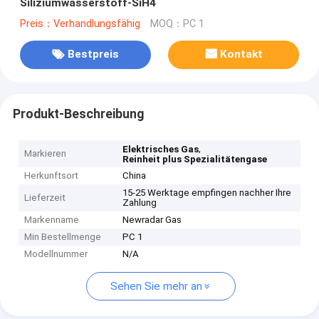
Siliziumwasserstoff-SiH4
Preis：Verhandlungsfähig
MOQ：PC 1
Bestpreis
Kontakt
Produkt-Beschreibung
,
Elektrisches Gas
Markieren
Reinheit plus Spezialitätengase
Herkunftsort
China
15-25 Werktage empfingen nachher Ihre
Lieferzeit
Zahlung
Markenname
Newradar Gas
Min Bestellmenge
PC 1
Modellnummer
N/A
Sehen Sie mehr an