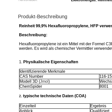
Elektronengas
Reinheit
,
Produkt-Beschreibung
Reinheit 99,9% Hexafluoropropylene, HFP verwe
Beschreibung:
Hexafluoropropylene ist ein Mittel mit der Formel C3
werden. Es wird als chemischer Vermittler verwende
1.
Physikalische Eigenschaften
Identifizierende Merkmale
CAS Number
116-15
Modell 3D (
Jmol
)
Wechse
ChemSpider
8001
typische technische Daten (COA)
2.
Einzelteil
Ergebnis
Anblick
Qualifiziert