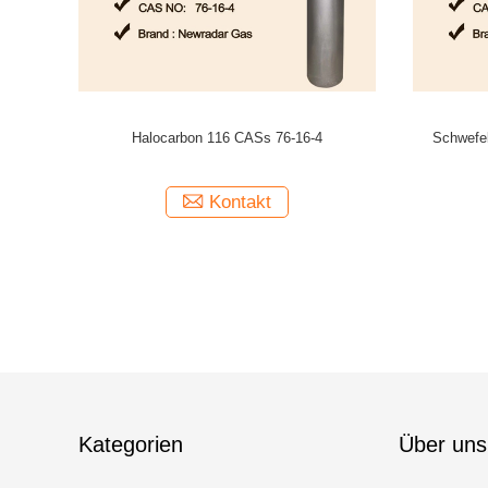
erungs-Gas
Ar-/F2/He/Neexcimer-Laser-Gas gemischt für
Balancen-
Linse, xecl Laser-Excimerlaser produzierend
Ka
Kontakt
Kategorien
Über uns