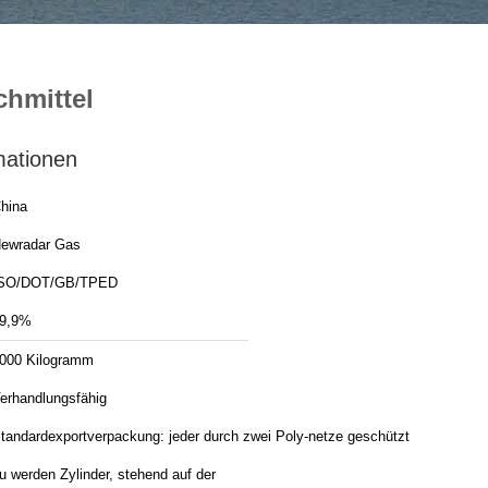
chmittel
mationen
hina
ewradar Gas
SO/DOT/GB/TPED
9,9%
000 Kilogramm
erhandlungsfähig
tandardexportverpackung: jeder durch zwei Poly-netze geschützt
u werden Zylinder, stehend auf der