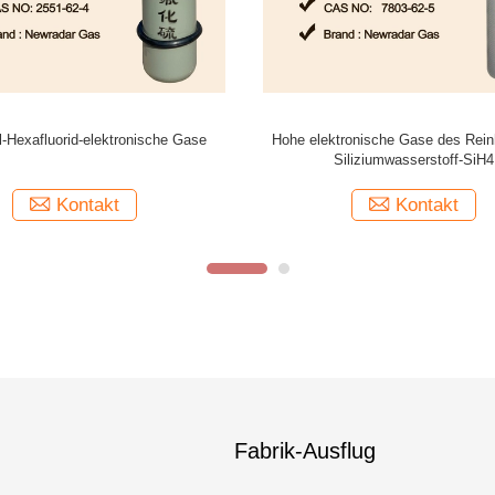
Luftelektronengas des Isobutylen-
Stickstofffluorid NF3, Gas 
librierungs-Gas-100 PPMs
Kontakt
Kontakt
Fabrik-Ausflug