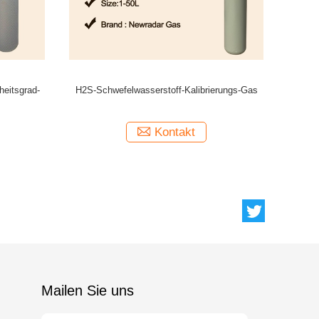
nf3
Industrie-elektronisches Gas-Schwefel-
Hal
Hexafluorid-Gas-gasförmiges dielektrisches
Medium
Kontakt
Mailen Sie uns