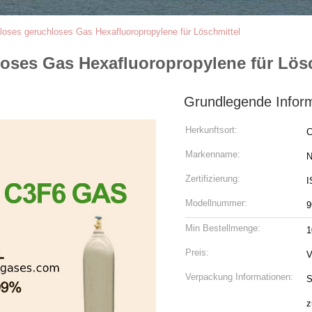
bloses geruchloses Gas Hexafluoropropylene für Löschmittel
loses Gas Hexafluoropropylene für Lös
Grundlegende Infor
Herkunftsort:
C
Markenname:
N
Zertifizierung:
I
Modellnummer:
9
Min Bestellmenge:
1
Preis:
V
Verpackung Informationen:
S
z