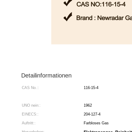
Detailinformationen
CAS No.::
116-15-4
UNO nein::
1962
EINECS::
204-127-4
Auftritt::
Farbloses Gas
Hervorheben: