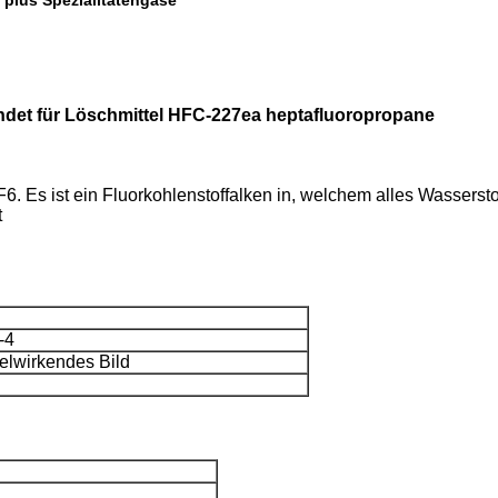
 plus Spezialitätengase
ndet für Löschmittel HFC-227ea heptafluoropropane
F6. Es ist ein Fluorkohlenstoffalken in, welchem alles Wassers
t
-4
lwirkendes Bild