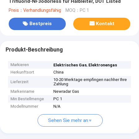
Trifluorid-NF3odorless für Halbleiter, DOT Listed
Preis：Verhandlungsfähig
MOQ：PC 1
Bestpreis
Kontakt
Produkt-Beschreibung
Markieren
,
Elektrisches Gas
Elektronengas
Herkunftsort
China
10-20 Werktage empfingen nachher Ihre
Lieferzeit
Zahlung
Markenname
Newradar Gas
Min Bestellmenge
PC 1
Modellnummer
N/A
Sehen Sie mehr an