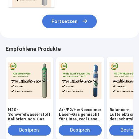
Fortsetzen
Empfohlene Produkte
H2S-
Ar-/F2/He/Neexcimer-
Balancen-
Schwefelwasserstoff-
Laser-Gas gemischt
Luftelektrone
Kalibrierungs-Gas
für Linse, xecl Laser-
des Isobutylen
Excimerlaser
Kalibrierungs
produzierend
100 PPMs
Bestpreis
Bestpreis
Bestprei