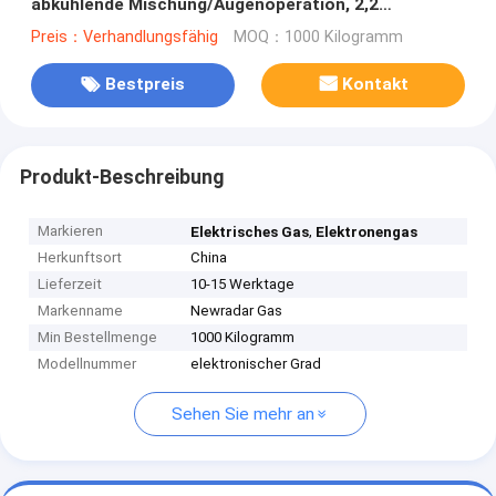
abkühlende Mischung/Augenoperation, 2,2
Gefahrenklasse
Preis：Verhandlungsfähig
MOQ：1000 Kilogramm
Bestpreis
Kontakt
Produkt-Beschreibung
Markieren
,
Elektrisches Gas
Elektronengas
Herkunftsort
China
Lieferzeit
10-15 Werktage
Markenname
Newradar Gas
Min Bestellmenge
1000 Kilogramm
Modellnummer
elektronischer Grad
Sehen Sie mehr an