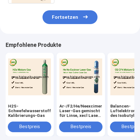
Fortsetzen
Empfohlene Produkte
H2S-
Ar-/F2/He/Neexcimer-
Balancen-
Schwefelwasserstoff-
Laser-Gas gemischt
Luftelektrone
Kalibrierungs-Gas
für Linse, xecl Laser-
des Isobutylen
Excimerlaser
Kalibrierungs
produzierend
100 PPMs
Bestpreis
Bestpreis
Bestprei