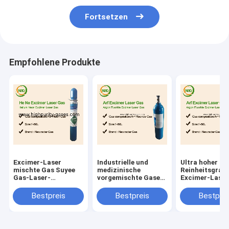
Fortsetzen
Empfohlene Produkte
Excimer-Laser
Industrielle und
Ultra hoher
mischte Gas Suyee
medizinische
Reinheitsgrad
Gas-Laser-
vorgemischte Gase
Excimer-Laser
Gasgemisches
in Standardventil-
ArF XeF KrF al
TUIMIX CTXX V3.0
Lärm 8 des zylinder-
refraktive Chi
Bestpreis
Bestpreis
Bestprei
Newradar vor
20L