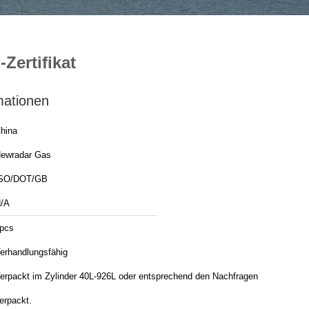
Zertifikat
mationen
hina
ewradar Gas
SO/DOT/GB
/A
pcs
erhandlungsfähig
erpackt im Zylinder 40L-926L oder entsprechend den Nachfragen
erpackt.