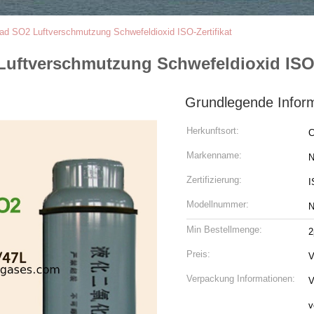
ad SO2 Luftverschmutzung Schwefeldioxid ISO-Zertifikat
Luftverschmutzung Schwefeldioxid ISO-
Grundlegende Infor
Herkunftsort:
C
Markenname:
N
Zertifizierung:
I
Modellnummer:
N
Min Bestellmenge:
2
Preis:
V
Verpackung Informationen:
V
v