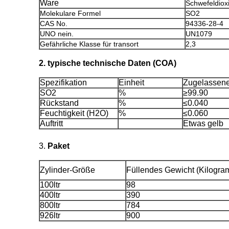
Ware
Schwefeldiox
Molekulare Formel
SO2
CAS No.
94336-28-4
UNO nein.
UN1079
Gefährliche Klasse für transort
2,3
2. typische technische Daten (COA)
Spezifikation
Einheit
Zugelassene
SO2
%
≥99.90
Rückstand
%
≤0.040
Feuchtigkeit (H2O)
%
≤0.060
Auftritt
Etwas gelb
3.
Paket
Zylinder-Größe
Füllendes Gewicht (Kilogra
100ltr
98
400ltr
390
800ltr
784
926ltr
900