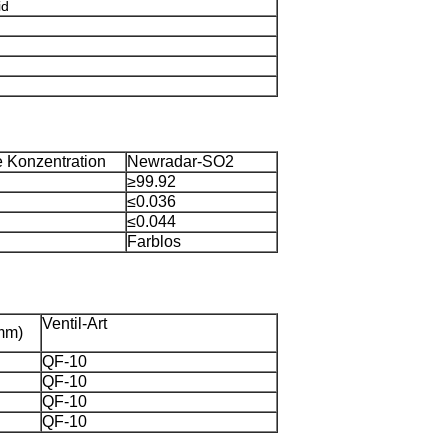
id
 Konzentration
Newradar-SO2
≥99.92
≤0.036
≤0.044
Farblos
Ventil-Art
mm)
QF-10
QF-10
QF-10
QF-10