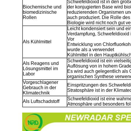
Schwefeldioxid ist in den große
Biochemische und
der konjugierten Base wird biol
biomedizinische
reduzierenden Organismen und
Rollen
auch produziert. Die Rolle des
Biologie wird nicht noch gut v
Leicht kondensiert sein und ei
Verdampfung, Schwefeldioxid is
Vor
Als Kühlmittel
Entwicklung von Chlorfluorkoh
wurde als a verwendet
Kühlmittel in den Hauptkühlsc
Schwefeldioxid ist ein vielseit
Als Reagens und
Auflösung von in hohem Grade 
Lösungsmittel im
Es wird auch gelegentlich als 
Labor
organischen Synthese verwen
Vorgeschlagener
Einspritzungen des Schwefeldi
Gebrauch in der
Stratosphäre ist in der Klima
Klimatechnik
Schwefeldioxid ist eine wahr
Als Luftschadstoff
Atmosphäre und besonders fol