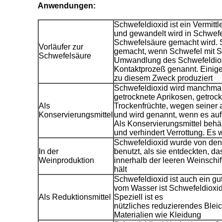
Anwendungen:
Schwefeldioxid ist ein Vermitt
und gewandelt wird in Schwefe
Schwefelsäure gemacht wird. 
Vorläufer zur
gemacht, wenn Schwefel mit Sa
Schwefelsäure
Umwandlung des Schwefeldiox
Kontaktprozeß genannt. Einige
zu diesem Zweck produziert
Schwefeldioxid wird manchmal 
getrocknete Aprikosen, getroc
Als
Trockenfrüchte, wegen seiner 
Konservierungsmittel
und wird genannt, wenn es auf 
Als Konservierungsmittel behält
und verhindert Verrottung. Es 
Schwefeldioxid wurde von den
In der
benutzt, als sie entdeckten, 
Weinproduktion
innerhalb der leeren Weinschif
hält
Schwefeldioxid ist auch ein gu
vom Wasser ist Schwefeldioxid
Als Reduktionsmittel
Speziell ist es
nützliches reduzierendes Bleic
Materialien wie Kleidung