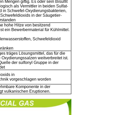
n Mengen giftig. Es oder sein Bisulfit
ogisch als Vermittler in beiden Sulfat-
 in Schwefel-Oxydierungsbakterien,
 Schwefeldioxids in der Säugetier-
erstanden
ne hohe Hitze von besitzend
t ein Bewerbermaterial für Kühlmittel.
lenwasserstoffen, Schwefeldioxid
hränken
iges träges Lösungsmittel, das für die
Oxydierungssalzen weitverbreitet ist.
Quelle der sulfonyl Gruppe in der
det
oxids in
technik vorgeschlagen worden
nehmbare Komponente in der
gt vulkanischen Eruptionen.