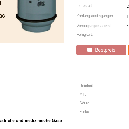
Lieferzeit:
2
Zahlungsbedingungen:
L
Versorgungsmaterial-
1
Fähigkeit:
Bestpreis
Reinheit:
MF:
Säure:
Farbe:
ustrielle und medizinische Gase