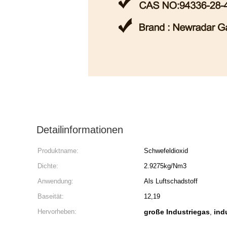
Detailinformationen
Produktname:
Schwefeldioxid
Dichte:
2.9275kg/Nm3
Anwendung:
Als Luftschadstoff
Baseität:
12,19
Hervorheben:
große Industriegas
ind
,