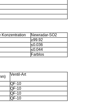
 Konzentration
Newradar-SO2
≥99.92
≤0.036
≤0.044
Farblos
Ventil-Art
mm)
QF-10
QF-10
QF-10
QF-10