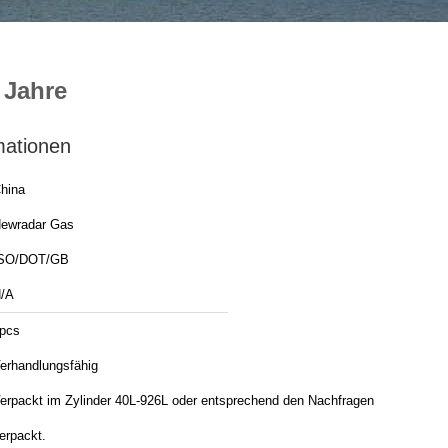
 Jahre
mationen
hina
ewradar Gas
SO/DOT/GB
/A
pcs
erhandlungsfähig
erpackt im Zylinder 40L-926L oder entsprechend den Nachfragen
erpackt.