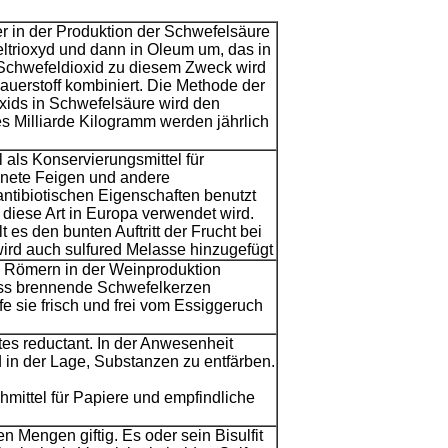
ler in der Produktion der Schwefelsäure
ltrioxyd und dann in Oleum um, das in
Schwefeldioxid zu diesem Zweck wird
uerstoff kombiniert. Die Methode der
ids in Schwefelsäure wird den
s Milliarde Kilogramm werden jährlich
als Konservierungsmittel für
knete Feigen und andere
antibiotischen Eigenschaften benutzt
diese Art in Europa verwendet wird.
 es den bunten Auftritt der Frucht bei
wird auch sulfured Melasse hinzugefügt
 Römern in der Weinproduktion
dass brennende Schwefelkerzen
fe sie frisch und frei vom Essiggeruch
tes reductant. In der Anwesenheit
 in der Lage, Substanzen zu entfärben.
hmittel für Papiere und empfindliche
n Mengen giftig. Es oder sein Bisulfit