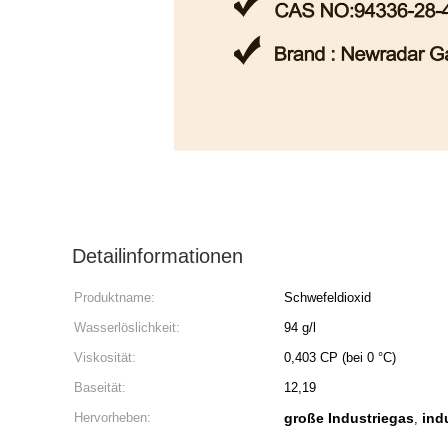
Detailinformationen
Produktname:
Schwefeldioxid
Wasserlöslichkeit:
94 g/l
Viskosität:
0,403 CP (bei 0 °C)
Baseität:
12,19
Hervorheben:
große Industriegas
ind
,