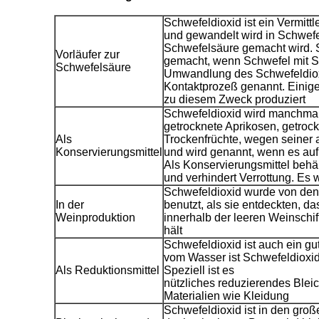
Schwefeldioxid ist ein Vermitt
und gewandelt wird in Schwefe
Schwefelsäure gemacht wird. 
Vorläufer zur
gemacht, wenn Schwefel mit Sa
Schwefelsäure
Umwandlung des Schwefeldiox
Kontaktprozeß genannt. Einige
zu diesem Zweck produziert
Schwefeldioxid wird manchmal 
getrocknete Aprikosen, getroc
Als
Trockenfrüchte, wegen seiner 
Konservierungsmittel
und wird genannt, wenn es auf 
Als Konservierungsmittel behält
und verhindert Verrottung. Es 
Schwefeldioxid wurde von den
In der
benutzt, als sie entdeckten, 
Weinproduktion
innerhalb der leeren Weinschif
hält
Schwefeldioxid ist auch ein gu
vom Wasser ist Schwefeldioxid
Als Reduktionsmittel
Speziell ist es
nützliches reduzierendes Bleic
Materialien wie Kleidung
Schwefeldioxid ist in den große