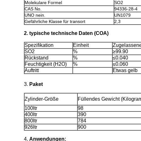
Molekulare Formel
SO2
CAS No.
94336-28-4
UNO nein.
UN1079
Gefährliche Klasse für transort
2,3
2. typische technische Daten (COA)
Spezifikation
Einheit
Zugelassene
SO2
%
≥99.90
Rückstand
%
≤0.040
Feuchtigkeit (H2O)
%
≤0.060
Auftritt
Etwas gelb
3.
Paket
Zylinder-Größe
Füllendes Gewicht (Kilogra
100ltr
98
400ltr
390
800ltr
784
926ltr
900
4.
Anwendungen: