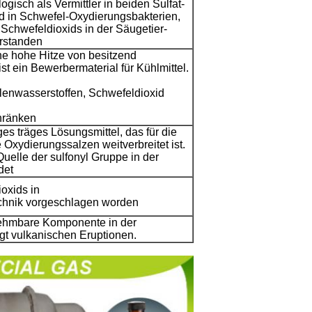
ogisch als Vermittler in beiden Sulfat-
 in Schwefel-Oxydierungsbakterien,
 Schwefeldioxids in der Säugetier-
erstanden
ne hohe Hitze von besitzend
t ein Bewerbermaterial für Kühlmittel.
lenwasserstoffen, Schwefeldioxid
hränken
iges träges Lösungsmittel, das für die
Oxydierungssalzen weitverbreitet ist.
Quelle der sulfonyl Gruppe in der
det
oxids in
technik vorgeschlagen worden
nehmbare Komponente in der
gt vulkanischen Eruptionen.