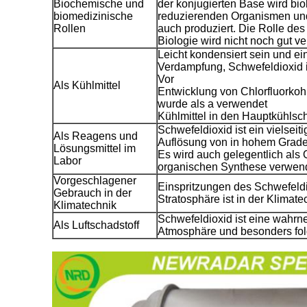
Biochemische und
der konjugierten Base wird biol
biomedizinische
reduzierenden Organismen und
Rollen
auch produziert. Die Rolle des
Biologie wird nicht noch gut v
Leicht kondensiert sein und ei
Verdampfung, Schwefeldioxid is
Vor
Als Kühlmittel
Entwicklung von Chlorfluorkoh
wurde als a verwendet
Kühlmittel in den Hauptkühlsc
Schwefeldioxid ist ein vielseit
Als Reagens und
Auflösung von in hohem Grade 
Lösungsmittel im
Es wird auch gelegentlich als 
Labor
organischen Synthese verwen
Vorgeschlagener
Einspritzungen des Schwefeldi
Gebrauch in der
Stratosphäre ist in der Klima
Klimatechnik
Schwefeldioxid ist eine wahr
Als Luftschadstoff
Atmosphäre und besonders fol