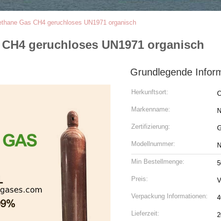
Methane Gas CH4 geruchloses UN1971 organisch
s CH4 geruchloses UN1971 organisch
Grundlegende Infor
Herkunftsort:
C
Markenname:
N
Zertifizierung:
G
Modellnummer:
N
Min Bestellmenge:
5
Preis:
V
Verpackung Informationen:
4
Lieferzeit:
2