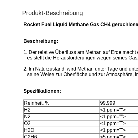
Produkt-Beschreibung
Rocket Fuel Liquid Methane Gas CH4 geruchlos
Beschreibung:
1. Der relative Überfluss am Methan auf Erde macht
es stellt die Herausforderungen wegen seines Gas
2. Im Naturzustand, wird Methan unter Tage und unt
seine Weise zur Oberfläche und zur Atmosphäre, in
Spezifikationen:
Reinheit, %
99,999
H2
<1 ppm="">
N2
<1 ppm="">
O2
<1 ppm="">
H2O
<1 ppm="">
C2H6
<5 ppm="">