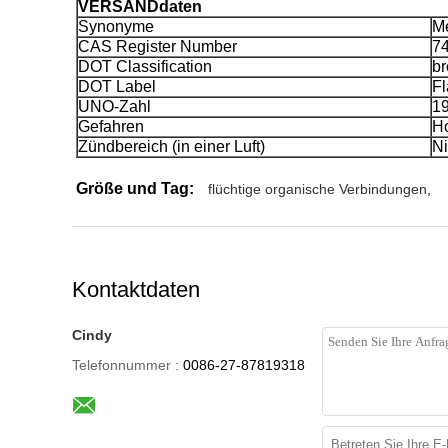
VERSANDdaten
Synonyme
M
CAS Register Number
74
DOT Classification
b
DOT Label
F
UNO-Zahl
1
Gefahren
Ho
Zündbereich (in einer Luft)
Ni
Größe und Tag:
flüchtige organische Verbindungen
,
Kontaktdaten
Cindy
Telefonnummer :
0086-27-87819318