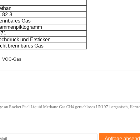
ethan
-82-8
rennbares Gas
lammenpiktogramm
971
chdruck und Ersticken
cht brennbares Gas
VOC-Gas
Anfrage absen