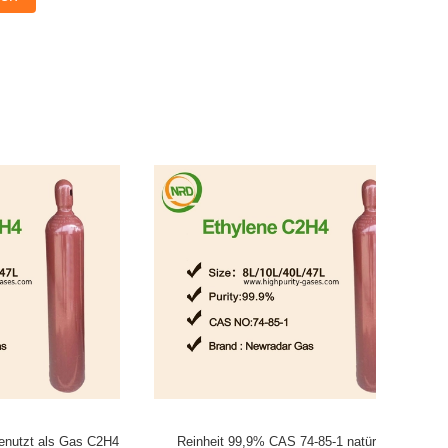
s Gas C2H4
Reinheit 99,9% CAS 74-85-1 natürliche
Äth