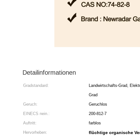
Detailinformationen
Gradstandard:
Landwirtschafts-Grad, Elektr
Grad
Geruch:
Geruchlos
EINECS nein.:
200-812-7
Auftritt:
farblos
Hervorheben:
flüchtige organische V