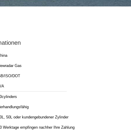
mationen
hina
ewradar Gas
B/ISO/DOT
/A
0cylinders
erhandlungsfähig
0L, 50L oder kundengebundener Zylinder
0 Werktage empfingen nachher Ihre Zahlung