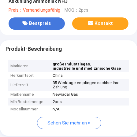
Abkühlung Ammoniak NH3
Preis：Verhandlungsfähig
MOQ：2pcs
Bestpreis
Kontakt
Produkt-Beschreibung
,
große Industriegas
Markieren
industrielle und medizinische Gase
Herkunftsort
China
35 Werktage empfingen nachher Ihre
Lieferzeit
Zahlung
Markenname
Newradar Gas
Min Bestellmenge
2pcs
Modellnummer
N/A
Sehen Sie mehr an