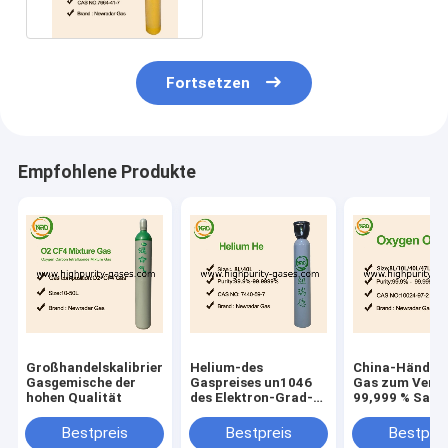
Fortsetzen
Empfohlene Produkte
Großhandelskalibrierungs-
Helium-des
China-Händler
Gasgemische der
Gaspreises un1046
Gas zum Verk
hohen Qualität
des Elektron-Grad-
99,999 % Saue
99,999% Details
zum besten Pr
Bestpreis
Bestpreis
Bestprei