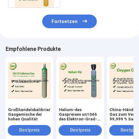
Fortsetzen
Empfohlene Produkte
Großhandelskalibrierungs-
Helium-des
China-Händler
Gasgemische der
Gaspreises un1046
Gas zum Verk
hohen Qualität
des Elektron-Grad-
99,999 % Saue
99,999% Details
zum besten Pr
Bestpreis
Bestpreis
Bestprei