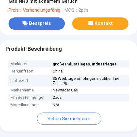
Gas NH3 mit scharfem Geruch
Preis：Verhandlungsfähig
MOQ：2pcs
Bestpreis
Kontakt
Produkt-Beschreibung
Markieren
,
große Industriegas
Industriegas
Herkunftsort
China
35 Werktage empfingen nachher Ihre
Lieferzeit
Zahlung
Markenname
Newradar Gas
Min Bestellmenge
2pcs
Modellnummer
N/A
Sehen Sie mehr an