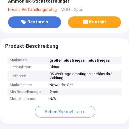
Ammoniak-Stickstoffdünger
Preis：Verhandlungsfähig
MOQ：2pcs
Bestpreis
Kontakt
Produkt-Beschreibung
Markieren
,
große Industriegas
Industriegas
Herkunftsort
China
35 Werktage empfingen nachher Ihre
Lieferzeit
Zahlung
Markenname
Newradar Gas
Min Bestellmenge
2pcs
Modellnummer
N/A
Sehen Sie mehr an