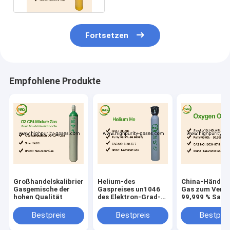
Fortsetzen
Empfohlene Produkte
Großhandelskalibrierungs-
Helium-des
China-Händler
Gasgemische der
Gaspreises un1046
Gas zum Verk
hohen Qualität
des Elektron-Grad-
99,999 % Saue
99,999% Details
zum besten Pr
Bestpreis
Bestpreis
Bestprei