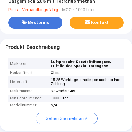
Gasgemisch-20% mit Tetrafluormethan
Preis：Verhandlungsfähig
MOQ：1000 Liter
Bestpreis
Kontakt
Produkt-Beschreibung
,
Luftprodukt-Spezialitätengase
Markieren
Luft liquide Spezialitätengase
Herkunftsort
China
15-25 Werktage empfingen nachher Ihre
Lieferzeit
Zahlung
Markenname
Newradar Gas
Min Bestellmenge
1000 Liter
Modellnummer
N/A
Sehen Sie mehr an