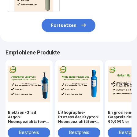
Fortsetzen
Empfohlene Produkte
Elektron-Grad
Lithographie-
En gros reiner
Argon-
Prozess der Krypton-
Gaspreis des 
Neonspezialitäten-
Neonspezialitäten-
99,999% er
Gasgemische CASs
Gasgemisch-248nm
7440-59-7
Bestpreis
Bestpreis
Bestprei