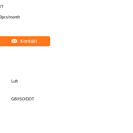
/T
0pcs/month
Kontakt
Luft
GB/ISO/DOT