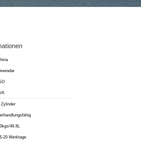
mationen
hina
ewradar
SO
/A
 Zylinder
erhandlungsfähig
0kgs/48.8L
5-20 Werktage