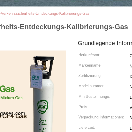
Verkehrssicherheits-Entdeckungs-Kalibrierungs-Gas
heits-Entdeckungs-Kalibrierungs-Gas
Grundlegende Infor
Herkunftsort:
C
Markenname:
N
Zertifizierung:
I
Modellnummer:
N
Min Bestellmenge:
1
Preis:
V
Verpackung Informationen:
3
Lieferzeit:
1