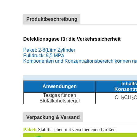
Mischgase Kalibriergas zu verkaufen
Produktbeschreibung
Detektionsgase für die Verkehrssicherheit
Paket: 2-8
(
L
)
im Zylinder
Fülldruck: 9,5 MPa
Komponenten und Konzentrationsbereich können na
Inhalt
Anwendungen
Konzentr
Testgas für den
CH
CH
O
3
2
Blutalkoholspiegel
Verpackung & Versand
Paket:
Stahlflaschen mit verschiedenen Größen