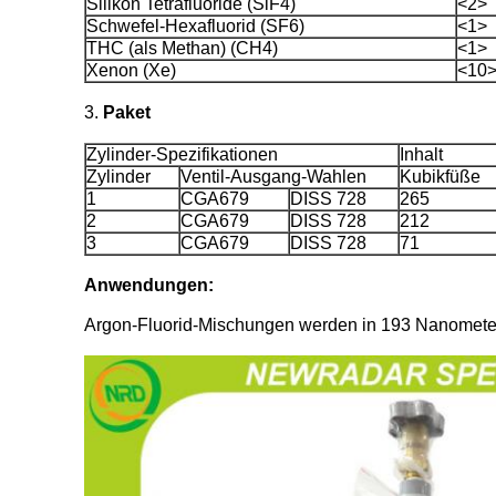
Silikon Tetrafluoride (SiF4)
<2>
Schwefel-Hexafluorid (SF6)
<1>
THC (als Methan) (CH4)
<1>
Xenon (Xe)
<10
3.
Paket
Zylinder-Spezifikationen
Inhalt
Zylinder
Ventil-Ausgang-Wahlen
Kubikfüße
1
CGA679
DISS 728
265
2
CGA679
DISS 728
212
3
CGA679
DISS 728
71
Anwendungen:
Argon-Fluorid-Mischungen werden in 193 Nanometer