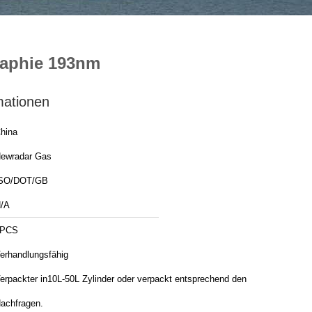
raphie 193nm
mationen
hina
ewradar Gas
SO/DOT/GB
/A
1PCS
erhandlungsfähig
erpackter in10L-50L Zylinder oder verpackt entsprechend den
achfragen.