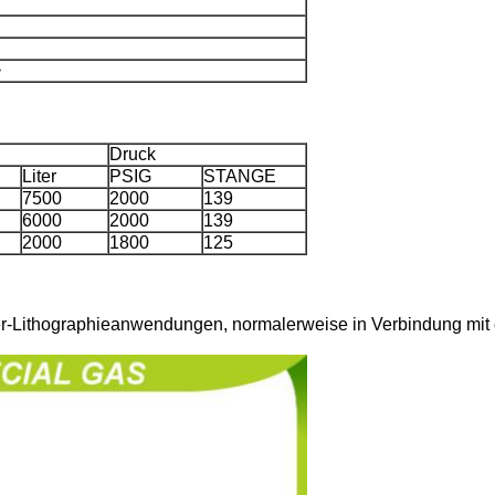
>
Druck
Liter
PSIG
STANGE
7500
2000
139
6000
2000
139
2000
1800
125
-Lithographieanwendungen, normalerweise in Verbindung mit 