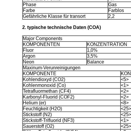
Phase
Gas
Farbe
Farblos
Gefährliche Klasse für transort
2,2
2. typische technische Daten (COA)
Major Components
KOMPONENTEN
KONZENTRATION
Fluor
1,0%
Argon
3,5%
Neon
Balance
Maxinum-Verunreinigungen
KOMPONENTE
KON
Kohlendioxyd (CO2)
<5>
Kohlenmonoxid (Co)
<1>
Tetrafluormethan (CF4)
<2>
Karbonyl-Fluorid (COF2)
<2>
Helium (er)
<8>
Feuchtigkeit (H2O)
<25
Stickstoff (N2)
<25
Stickstoff-Trifluorid (NF3)
<1>
Sauerstoff (O2)
<25