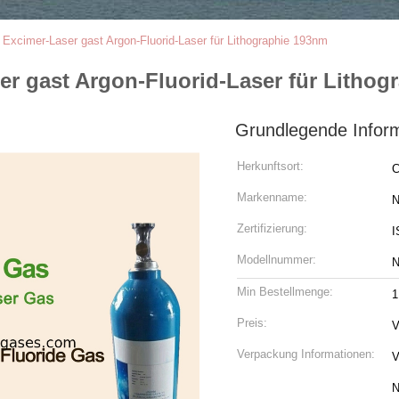
Excimer-Laser gast Argon-Fluorid-Laser für Lithographie 193nm
r gast Argon-Fluorid-Laser für Lithog
Grundlegende Infor
Herkunftsort:
C
Markenname:
N
Zertifizierung:
I
Modellnummer:
N
Min Bestellmenge:
Preis:
V
Verpackung Informationen:
V
N