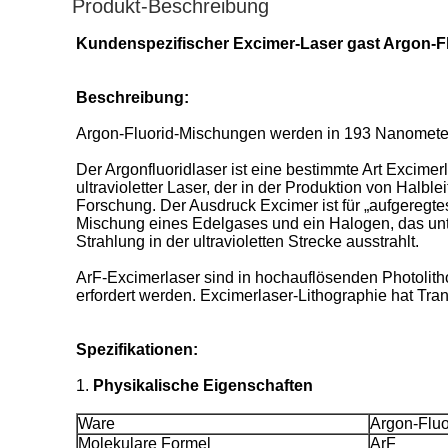
Produkt-Beschreibung
Kundenspezifischer Excimer-Laser gast Argon-Fl
Beschreibung:
Argon-Fluorid-Mischungen werden in 193 Nanometer
Der Argonfluoridlaser ist eine bestimmte Art Excimer
ultravioletter Laser, der in der Produktion von Halb
Forschung. Der Ausdruck Excimer ist für „aufgeregte
Mischung eines Edelgases und ein Halogen, das u
Strahlung in der ultravioletten Strecke ausstrahlt.
ArF-Excimerlaser sind in hochauflösenden Photolitho
erfordert werden. Excimerlaser-Lithographie hat T
Spezifikationen:
1.
Physikalische Eigenschaften
Ware
Argon-Fluo
Molekulare Formel
ArF