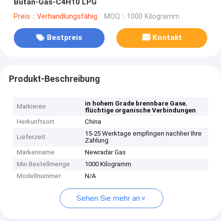
Butan-Gas-C4H10 LPG
Preis：Verhandlungsfähig
MOQ：1000 Kilogramm
Bestpreis
Kontakt
Produkt-Beschreibung
,
in hohem Grade brennbare Gase
Markieren
flüchtige organische Verbindungen
Herkunftsort
China
15-25 Werktage empfingen nachher Ihre
Lieferzeit
Zahlung
Markenname
Newradar Gas
Min Bestellmenge
1000 Kilogramm
Modellnummer
N/A
Sehen Sie mehr an