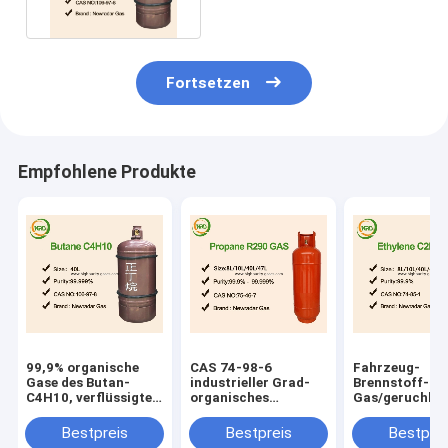
LPG
Fortsetzen
Empfohlene Produkte
99,9% organische
CAS 74-98-6
Fahrzeug-
Gase des Butan-
industrieller Grad-
Brennstoff-Me
C4H10, verflüssigte
organisches
Gas/geruchlos
Erdöl-Gas-toxische
Methan-Erdgas-
farbloser Gas-
Substanz
hohes reines
Elektron-Grad
Bestpreis
Bestpreis
Bestprei