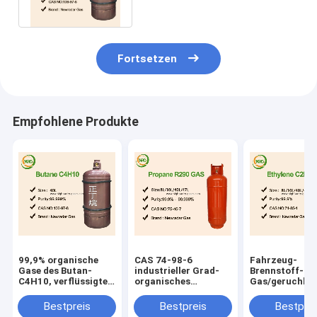
Gas-C4H10
Fortsetzen
Empfohlene Produkte
99,9% organische
CAS 74-98-6
Fahrzeug-
Gase des Butan-
industrieller Grad-
Brennstoff-Me
C4H10, verflüssigte
organisches
Gas/geruchlos
Erdöl-Gas-toxische
Methan-Erdgas-
farbloser Gas-
Substanz
hohes reines
Elektron-Grad
Bestpreis
Bestpreis
Bestprei