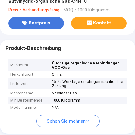
Butylhydrid-organische Gas-C4H10
Preis：Verhandlungsfähig
MOQ：1000 Kilogramm
Bestpreis
Kontakt
Produkt-Beschreibung
,
flüchtige organische Verbindungen
Markieren
VOC-Gas
Herkunftsort
China
15-25 Werktage empfingen nachher Ihre
Lieferzeit
Zahlung
Markenname
Newradar Gas
Min Bestellmenge
1000 Kilogramm
Modellnummer
N/A
Sehen Sie mehr an