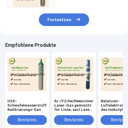
Fortsetzen
Empfohlene Produkte
H2S-
Ar-/F2/He/Neexcimer-
Balancen-
Schwefelwasserstoff-
Laser-Gas gemischt
Luftelektrone
Kalibrierungs-Gas
für Linse, xecl Laser-
des Isobutylen
Excimerlaser
Kalibrierungs
produzierend
100 PPMs
Bestpreis
Bestpreis
Bestprei