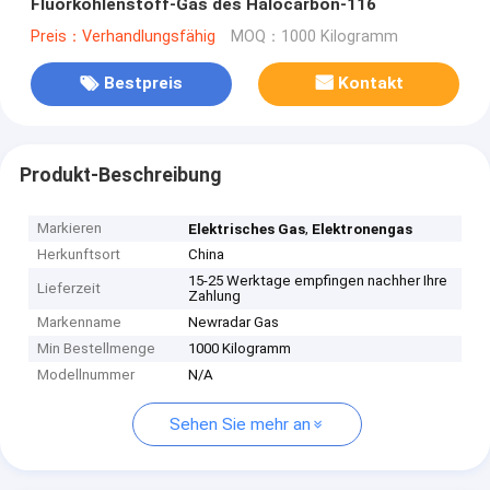
Fluorkohlenstoff-Gas des Halocarbon-116
Preis：Verhandlungsfähig
MOQ：1000 Kilogramm
Bestpreis
Kontakt
Produkt-Beschreibung
Markieren
,
Elektrisches Gas
Elektronengas
Herkunftsort
China
15-25 Werktage empfingen nachher Ihre
Lieferzeit
Zahlung
Markenname
Newradar Gas
Min Bestellmenge
1000 Kilogramm
Modellnummer
N/A
Sehen Sie mehr an