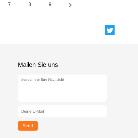
7
8
9
Mailen Sie uns
Send