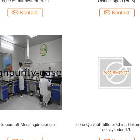
99,999% mit bestem Preis
Reinheitsgrad-(He-3)
Kontakt
Kontakt
 Sauerstoff-Messingdruckregler
Hohe Qualität füllte er China-Heliu
der Zylinder-47L