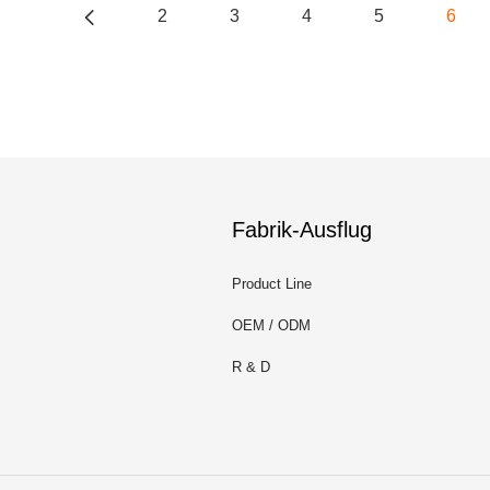
2
3
4
5
6
Fabrik-Ausflug
Product Line
OEM / ODM
R & D