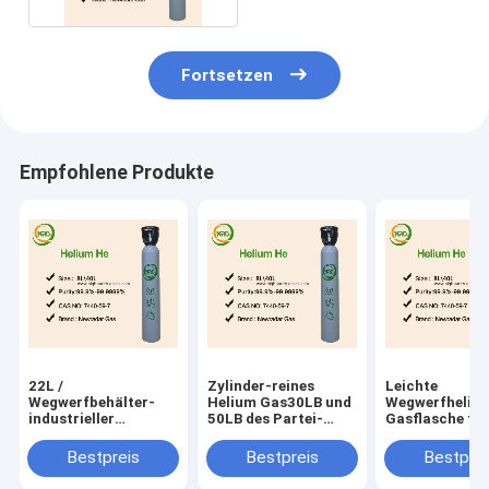
Fortsetzen
Empfohlene Produkte
22L /
Zylinder-reines
Leichte
Wegwerfbehälter-
Helium Gas30LB und
Wegwerfheliu
industrieller
50LB des Partei-
Gasflasche fü
Stahlgrad Protable
Helium-Behälter-40L
Ballon-Umwelt
des helium-13L
Bestpreis
Bestpreis
Bestprei