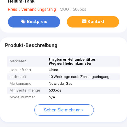
Helium-Tank
Preis：Verhandlungsfähig
MOQ：500pcs
Bestpreis
Kontakt
Produkt-Beschreibung
,
tragbarer Heliumbehälter
Markieren
Wegwerfheliumkanister
Herkunftsort
China
Lieferzeit
10 Werktage nach Zahlungseingang
Markenname
Newradar Gas
Min Bestellmenge
500pcs
Modellnummer
N/A
Sehen Sie mehr an