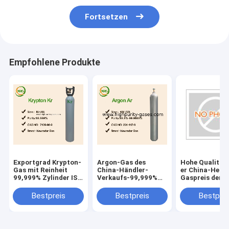
Fortsetzen
Empfohlene Produkte
Exportgrad Krypton-
Argon-Gas des
Hohe Qualität 
Gas mit Reinheit
China-Händler-
er China-Heli
99,999% Zylinder ISO
Verkaufs-99,999%
Gaspreis der
50L
mit bestem Preis
Zylinder-47L
Bestpreis
Bestpreis
Bestprei