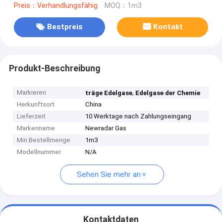
Preis：Verhandlungsfähig
MOQ：1m3
Bestpreis
Kontakt
Produkt-Beschreibung
Markieren
,
träge Edelgase
Edelgase der Chemie
Herkunftsort
China
Lieferzeit
10 Werktage nach Zahlungseingang
Markenname
Newradar Gas
Min Bestellmenge
1m3
Modellnummer
N/A
Sehen Sie mehr an
Kontaktdaten