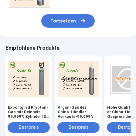
Fortsetzen
Empfohlene Produkte
Exportgrad Krypton-
Argon-Gas des
Hohe Qualität 
Gas mit Reinheit
China-Händler-
er China-Heli
99,999% Zylinder ISO
Verkaufs-99,999%
Gaspreis der
50L
mit bestem Preis
Zylinder-47L
Bestpreis
Bestpreis
Bestprei