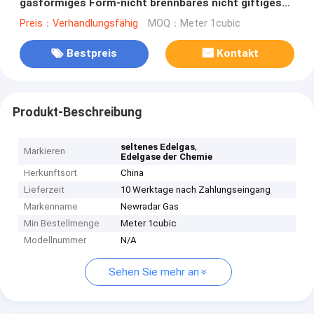
gasförmiges Form-nicht brennbares nicht giftiges
Gas
Preis：Verhandlungsfähig
MOQ：Meter 1cubic
Bestpreis
Kontakt
Produkt-Beschreibung
,
seltenes Edelgas
Markieren
Edelgase der Chemie
Herkunftsort
China
Lieferzeit
10 Werktage nach Zahlungseingang
Markenname
Newradar Gas
Min Bestellmenge
Meter 1cubic
Modellnummer
N/A
Sehen Sie mehr an