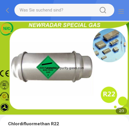
2
/
3
Chlordifluormethan R22