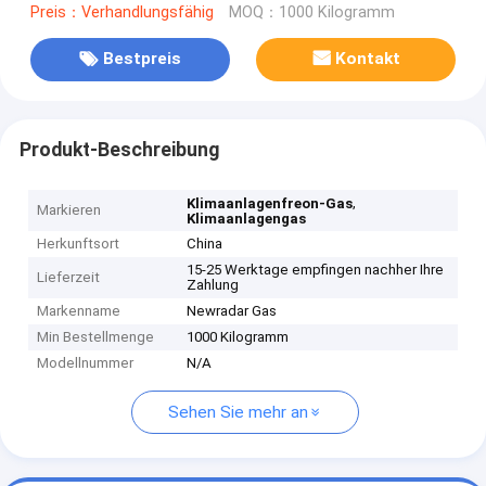
Preis：Verhandlungsfähig
MOQ：1000 Kilogramm
Bestpreis
Kontakt
Produkt-Beschreibung
,
Klimaanlagenfreon-Gas
Markieren
Klimaanlagengas
Herkunftsort
China
15-25 Werktage empfingen nachher Ihre
Lieferzeit
Zahlung
Markenname
Newradar Gas
Min Bestellmenge
1000 Kilogramm
Modellnummer
N/A
Sehen Sie mehr an