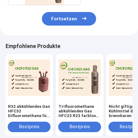
Fortsetzen
Empfohlene Produkte
R32 abkühlendes Gas
Trifluoromethane
Nicht giftiges
HFC32
abkühlendes Gas
Kühlmittel des
Difluoromethane für
HFC23 R23 farbloses
brennbaren G
Klimaanlage
nicht brennbares
farblos kein t
Bestpreis
Bestpreis
Bestprei