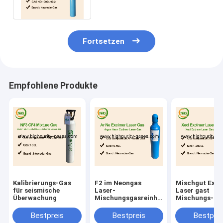
zusammen
Fortsetzen
Empfohlene Produkte
Kalibrierungs-Gas
F2 im Neongas
Mischgut Exci
für seismische
Laser-
Laser gast
Überwachung
Mischungsgasreinheits-
Mischungs-Ga
Zylindergas
KrF NeF
Bestpreis
Bestpreis
Bestprei