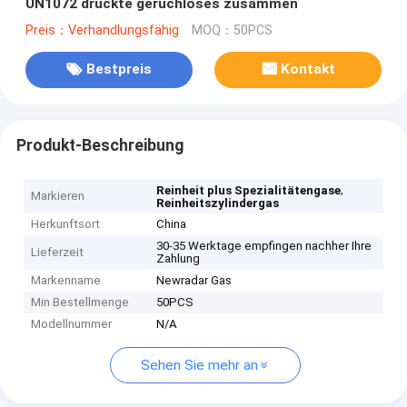
UN1072 drückte geruchloses zusammen
Preis：Verhandlungsfähig
MOQ：50PCS
Bestpreis
Kontakt
Produkt-Beschreibung
,
Reinheit plus Spezialitätengase
Markieren
Reinheitszylindergas
Herkunftsort
China
30-35 Werktage empfingen nachher Ihre
Lieferzeit
Zahlung
Markenname
Newradar Gas
Min Bestellmenge
50PCS
Modellnummer
N/A
Sehen Sie mehr an