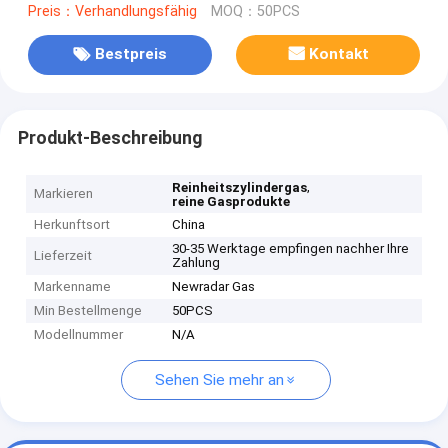
Preis：Verhandlungsfähig
MOQ：50PCS
Bestpreis
Kontakt
Produkt-Beschreibung
,
Reinheitszylindergas
Markieren
reine Gasprodukte
Herkunftsort
China
30-35 Werktage empfingen nachher Ihre
Lieferzeit
Zahlung
Markenname
Newradar Gas
Min Bestellmenge
50PCS
Modellnummer
N/A
Sehen Sie mehr an