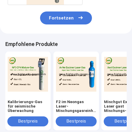
Fortsetzen
Empfohlene Produkte
Kalibrierungs-Gas
F2 im Neongas
Mischgut Exci
für seismische
Laser-
Laser gast
Überwachung
Mischungsgasreinheits-
Mischungs-Ga
Zylindergas
KrF NeF
Bestpreis
Bestpreis
Bestprei