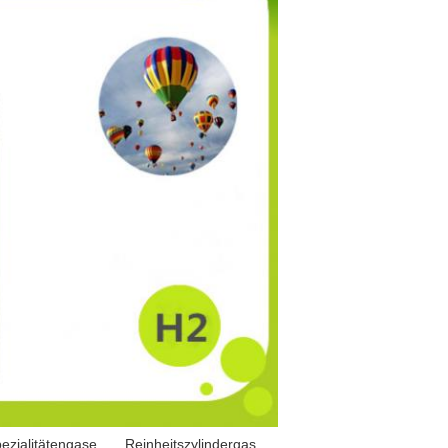
pezialitätengase
,
Reinheitszylindergas