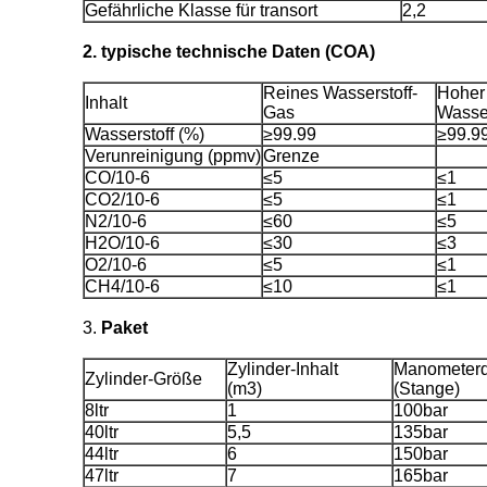
Gefährliche Klasse für transort
2,2
2. typische technische Daten (COA)
Reines Wasserstoff-
Hoher 
Inhalt
Gas
Wasse
Wasserstoff (%)
≥99.99
≥99.9
Verunreinigung (ppmv)
Grenze
CO/10-6
≤5
≤1
CO2/10-6
≤5
≤1
N2/10-6
≤60
≤5
H2O/10-6
≤30
≤3
O2/10-6
≤5
≤1
CH4/10-6
≤10
≤1
3.
Paket
Zylinder-Inhalt
Manometerd
Zylinder-Größe
(m3)
(Stange)
8ltr
1
100bar
40ltr
5,5
135bar
44ltr
6
150bar
47ltr
7
165bar