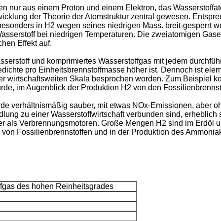
hen nur aus einem Proton und einem Elektron, das Wasserstoff
twicklung der Theorie der Atomstruktur zentral gewesen. Entspr
besonders in H2 wegen seines niedrigen Mass. breit-gesperrt
sserstoff bei niedrigen Temperaturen. Die zweiatomigen Gase
hen Effekt auf.
serstoff und komprimiertes Wasserstoffgas mit jedem durchführb
giedichte pro Einheitsbrennstoffmasse höher ist. Dennoch ist el
iner wirtschaftsweiten Skala besprochen worden. Zum Beispiel 
de, im Augenblick der Produktion H2 von den Fossilienbrennsto
würde verhältnismäßig sauber, mit etwas NOx-Emissionen, aber
dlung zu einer Wasserstoffwirtschaft verbunden sind, erheblich
ger als Verbrennungsmotoren. Große Mengen H2 sind im Erdöl un
 von Fossilienbrennstoffen und in der Produktion des Ammonia
fgas des hohen Reinheitsgrades