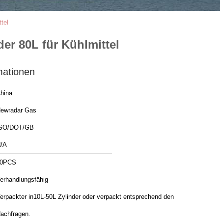
tel
er 80L für Kühlmittel
mationen
hina
ewradar Gas
SO/DOT/GB
/A
50PCS
erhandlungsfähig
erpackter in10L-50L Zylinder oder verpackt entsprechend den
achfragen.