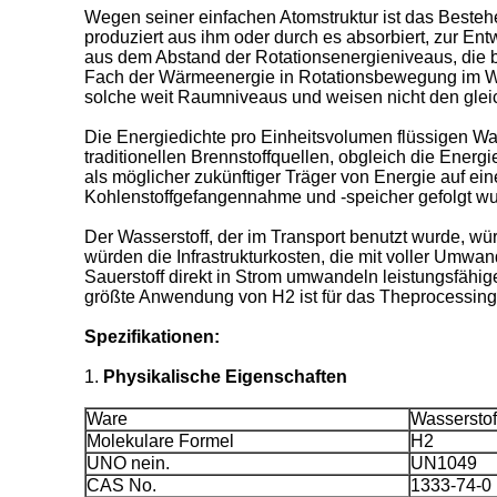
Wegen seiner einfachen Atomstruktur ist das Beste
produziert aus ihm oder durch es absorbiert, zur En
aus dem Abstand der Rotationsenergieniveaus, die 
Fach der Wärmeenergie in Rotationsbewegung im Wa
solche weit Raumniveaus und weisen nicht den gleic
Die Energiedichte pro Einheitsvolumen flüssigen Was
traditionellen Brennstoffquellen, obgleich die Ener
als möglicher zukünftiger Träger von Energie auf e
Kohlenstoffgefangennahme und -speicher gefolgt wur
Der Wasserstoff, der im Transport benutzt wurde, 
würden die Infrastrukturkosten, die mit voller Umwan
Sauerstoff direkt in Strom umwandeln leistungsfähi
größte Anwendung von H2 ist für das Theprocessing
Spezifikationen:
1.
Physikalische Eigenschaften
Ware
Wasserstof
Molekulare Formel
H2
UNO nein.
UN1049
CAS No.
1333-74-0