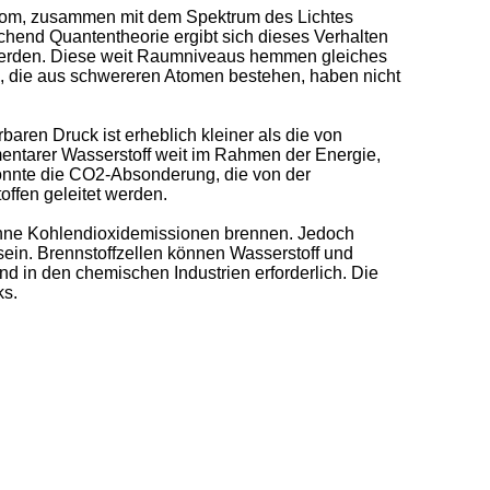
atom, zusammen mit dem Spektrum des Lichtes
echend Quantentheorie ergibt sich dieses Verhalten
 werden. Diese weit Raumniveaus hemmen gleiches
, die aus schwereren Atomen bestehen, haben nicht
aren Druck ist erheblich kleiner als die von
ementarer Wasserstoff weit im Rahmen der Energie,
konnte die CO2-Absonderung, die von der
ffen geleitet werden.
 ohne Kohlendioxidemissionen brennen. Jedoch
 sein. Brennstoffzellen können Wasserstoff und
d in den chemischen Industrien erforderlich. Die
ks.