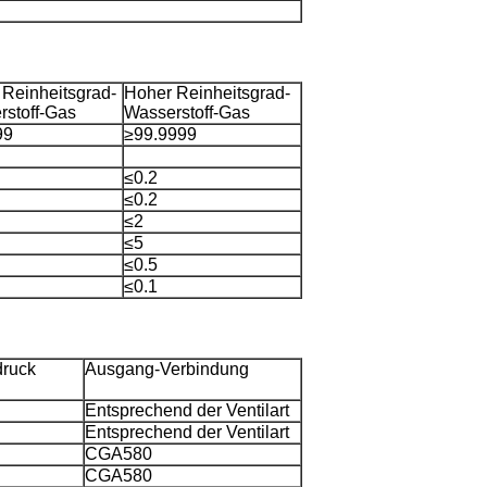
Reinheitsgrad-
Hoher Reinheitsgrad-
rstoff-Gas
Wasserstoff-Gas
99
≥99.9999
≤0.2
≤0.2
≤2
≤5
≤0.5
≤0.1
ruck
Ausgang-Verbindung
Entsprechend der Ventilart
Entsprechend der Ventilart
CGA580
CGA580