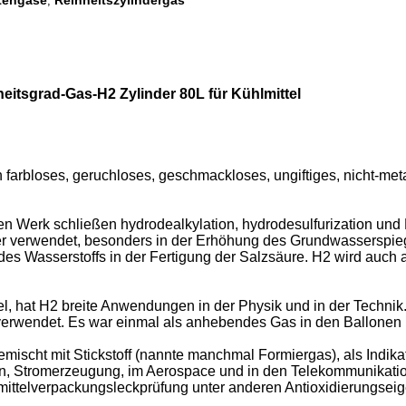
ätengase
Reinheitszylindergas
,
eitsgrad-Gas-H2 Zylinder 80L für Kühlmittel
 farbloses, geruchloses, geschmackloses, ungiftiges, nicht-meta
 Werk schließen hydrodealkylation, hydrodesulfurization und 
er verwendet, besonders in der Erhöhung des Grundwasserspiege
 des Wasserstoffs in der Fertigung der Salzsäure. H2 wird auch 
, hat H2 breite Anwendungen in der Physik und in der Technik
endet. Es war einmal als anhebendes Gas in den Ballonen und 
mischt mit Stickstoff (nannte manchmal Formiergas), als Indik
 Stromerzeugung, im Aerospace und in den Telekommunikations
nsmittelverpackungsleckprüfung unter anderen Antioxidierungseig