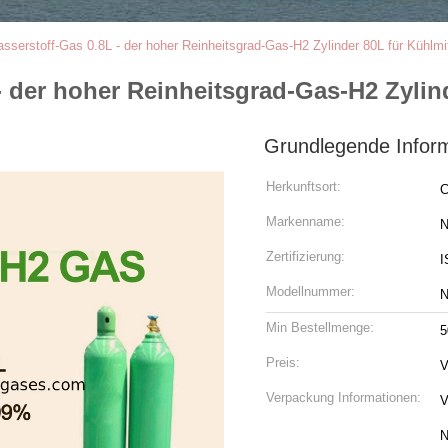
sserstoff-Gas 0.8L - der hoher Reinheitsgrad-Gas-H2 Zylinder 80L für Kühlmit
 der hoher Reinheitsgrad-Gas-H2 Zylind
Grundlegende Infor
Herkunftsort:
C
Markenname:
N
Zertifizierung:
I
Modellnummer:
N
Min Bestellmenge:
Preis:
V
Verpackung Informationen:
V
N