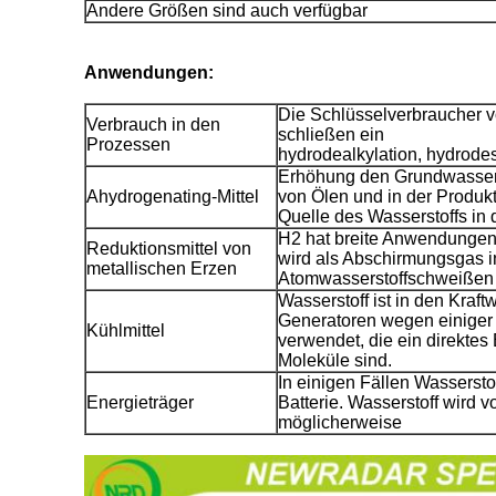
Andere Größen sind auch verfügbar
Anwendungen:
Die Schlüsselverbraucher 
Verbrauch in den
schließen ein
Prozessen
hydrodealkylation, hydrodes
Erhöhung den Grundwassers
Ahydrogenating-Mittel
von Ölen und in der Produkt
Quelle des Wasserstoffs in 
H2 hat breite Anwendungen 
Reduktionsmittel von
wird als Abschirmungsgas 
metallischen Erzen
Atomwasserstoffschweißen
Wasserstoff ist in den Kraft
Generatoren wegen einiger 
Kühlmittel
verwendet, die ein direktes
Moleküle sind.
In einigen Fällen Wassersto
Energieträger
Batterie. Wasserstoff wird 
möglicherweise