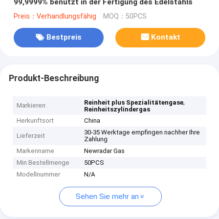
99,9999% benutzt in der Fertigung des Edelstahls
Preis：Verhandlungsfähig
MOQ：50PCS
Bestpreis
Kontakt
Produkt-Beschreibung
,
Reinheit plus Spezialitätengase
Markieren
Reinheitszylindergas
Herkunftsort
China
30-35 Werktage empfingen nachher Ihre
Lieferzeit
Zahlung
Markenname
Newradar Gas
Min Bestellmenge
50PCS
Modellnummer
N/A
Sehen Sie mehr an