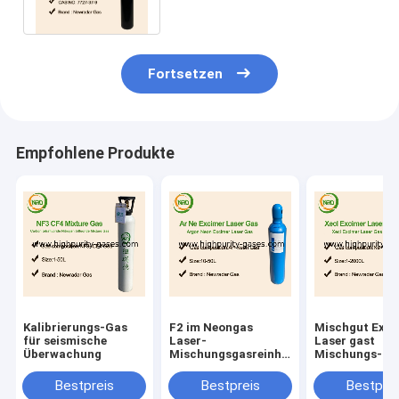
Edelstahls
Fortsetzen
Empfohlene Produkte
Kalibrierungs-Gas
F2 im Neongas
Mischgut Exci
für seismische
Laser-
Laser gast
Überwachung
Mischungsgasreinheits-
Mischungs-Ga
Zylindergas
KrF NeF
Bestpreis
Bestpreis
Bestprei