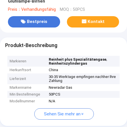
Glühlampe-Birnen
Preis：Verhandlungsfähig
MOQ：50PCS
Bestpreis
Kontakt
Produkt-Beschreibung
,
Reinheit plus Spezialitätengase
Markieren
Reinheitszylindergas
Herkunftsort
China
30-35 Werktage empfingen nachher Ihre
Lieferzeit
Zahlung
Markenname
Newradar Gas
Min Bestellmenge
50PCS
Modellnummer
N/A
Sehen Sie mehr an