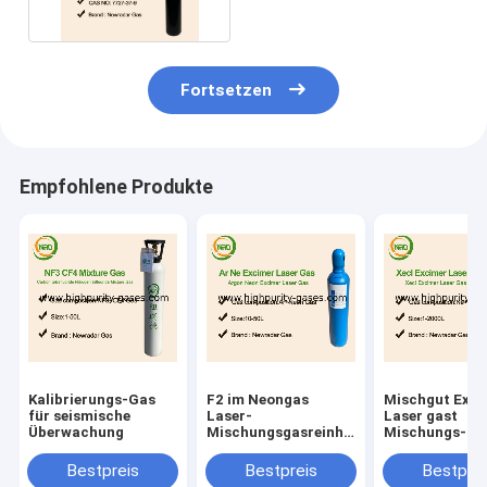
Fortsetzen
Empfohlene Produkte
Kalibrierungs-Gas
F2 im Neongas
Mischgut Exci
für seismische
Laser-
Laser gast
Überwachung
Mischungsgasreinheits-
Mischungs-Ga
Zylindergas
KrF NeF
Bestpreis
Bestpreis
Bestprei