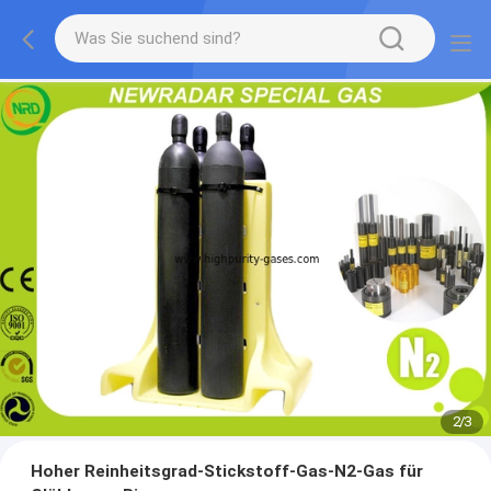
2
/
3
Hoher Reinheitsgrad-Stickstoff-Gas-N2-Gas für