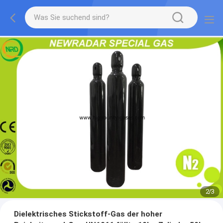
2
/
3
Dielektrisches Stickstoff-Gas der hoher