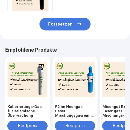
50L
Fortsetzen
Empfohlene Produkte
Kalibrierungs-Gas
F2 im Neongas
Mischgut Exci
für seismische
Laser-
Laser gast
Überwachung
Mischungsgasreinheits-
Mischungs-Ga
Zylindergas
KrF NeF
Bestpreis
Bestpreis
Bestprei