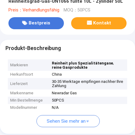
Reinheitsgrad-Gas-UN1066 füllte 10L - Zylinder 50L
Preis：Verhandlungsfähig
MOQ：50PCS
Bestpreis
Kontakt
Produkt-Beschreibung
,
Reinheit plus Spezialitätengase
Markieren
reine Gasprodukte
Herkunftsort
China
30-35 Werktage empfingen nachher Ihre
Lieferzeit
Zahlung
Markenname
Newradar Gas
Min Bestellmenge
50PCS
Modellnummer
N/A
Sehen Sie mehr an