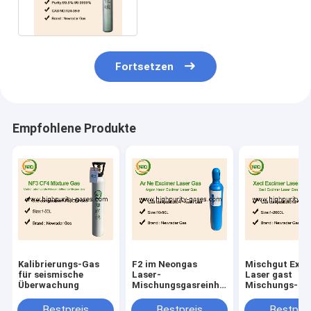
brennbar
Fortsetzen
Empfohlene Produkte
Kalibrierungs-Gas
F2 im Neongas
Mischgut Exci
für seismische
Laser-
Laser gast
Überwachung
Mischungsgasreinheits-
Mischungs-Ga
Zylindergas
KrF NeF
Bestpreis
Bestpreis
Bestprei