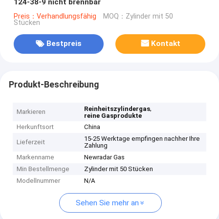
124-38-9 nicht brennbar
Preis：Verhandlungsfähig
MOQ：Zylinder mit 50
Stücken
Bestpreis
Kontakt
Produkt-Beschreibung
,
Reinheitszylindergas
Markieren
reine Gasprodukte
Herkunftsort
China
15-25 Werktage empfingen nachher Ihre
Lieferzeit
Zahlung
Markenname
Newradar Gas
Min Bestellmenge
Zylinder mit 50 Stücken
Modellnummer
N/A
Sehen Sie mehr an