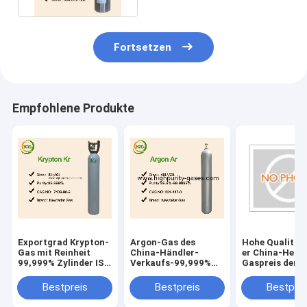
Fortsetzen
Empfohlene Produkte
Exportgrad Krypton-
Argon-Gas des
Hohe Qualität 
Gas mit Reinheit
China-Händler-
er China-Heli
99,999% Zylinder ISO
Verkaufs-99,999%
Gaspreis der
50L
mit bestem Preis
Zylinder-47L
Bestpreis
Bestpreis
Bestprei