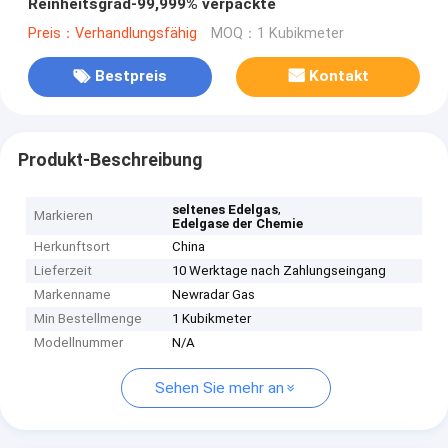
Reinheitsgrad-99,999% verpackte
Preis：Verhandlungsfähig
MOQ：1 Kubikmeter
Bestpreis
Kontakt
Produkt-Beschreibung
,
seltenes Edelgas
Markieren
Edelgase der Chemie
Herkunftsort
China
Lieferzeit
10 Werktage nach Zahlungseingang
Markenname
Newradar Gas
Min Bestellmenge
1 Kubikmeter
Modellnummer
N/A
Sehen Sie mehr an