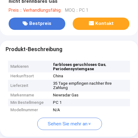
nicht brennbares Gas
Preis：Verhandlungsfähig
MOQ：PC 1
Bestpreis
Kontakt
Produkt-Beschreibung
,
farbloses geruchloses Gas
Markieren
Periodensystemgase
Herkunftsort
China
35 Tage empfingen nachher Ihre
Lieferzeit
Zahlung
Markenname
Newradar Gas
Min Bestellmenge
PC 1
Modellnummer
N/A
Sehen Sie mehr an