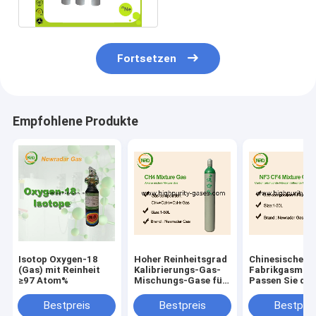
brennbares Gas
Fortsetzen
Empfohlene Produkte
Isotop Oxygen-18
Hoher Reinheitsgrad
Chinesische
(Gas) mit Reinheit
Kalibrierungs-Gas-
Fabrikgasmis
≥97 Atom%
Mischungs-Gase für
Passen Sie de
Lithographieanwendungen
Kalibriergaspr
Bestpreis
Bestpreis
Bestprei